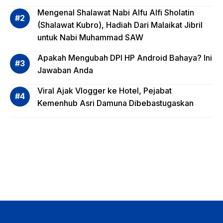
Invest
Mengenal Shalawat Nabi Alfu Alfi Sholatin
asi
(Shalawat Kubro), Hadiah Dari Malaikat Jibril
Reksa
untuk Nabi Muhammad SAW
dana,
Apa
Apakah Mengubah DPI HP Android Bahaya? Ini
Saja?
Jawaban Anda
Viral Ajak Vlogger ke Hotel, Pejabat
Kemenhub Asri Damuna Dibebastugaskan