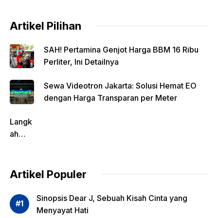
Artikel Pilihan
SAH! Pertamina Genjot Harga BBM 16 Ribu
Perliter, Ini Detailnya
Sewa Videotron Jakarta: Solusi Hemat EO
dengan Harga Transparan per Meter
Langk
ah
Pentin
g
dalam
Artikel Populer
Evalua
si
Sinopsis Dear J, Sebuah Kisah Cinta yang
Risiko
Menyayat Hati