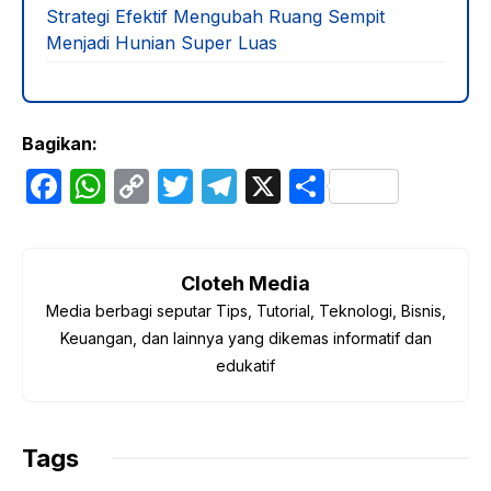
Strategi Efektif Mengubah Ruang Sempit
Menjadi Hunian Super Luas
Bagikan:
F
W
C
T
T
X
S
a
h
o
w
el
h
c
at
p
itt
e
ar
e
s
y
er
gr
e
Cloteh Media
Media berbagi seputar Tips, Tutorial, Teknologi, Bisnis,
b
A
Li
a
Keuangan, dan lainnya yang dikemas informatif dan
o
p
n
m
edukatif
o
p
k
k
Tags