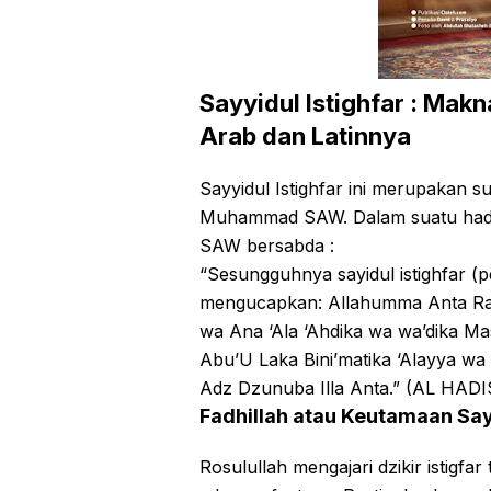
Sayyidul Istighfar : Makn
Arab dan Latinnya
Sayyidul Istighfar ini merupakan s
Muhammad SAW. Dalam suatu hadis
SAW bersabda :
“Sesungguhnya sayidul istighfar (
mengucapkan: Allahumma Anta Rabbi
wa Ana ‘Ala ‘Ahdika wa wa’dika Ma
Abu’U Laka Bini’matika ‘Alayya wa 
Adz Dzunuba Illa Anta.” (AL HADI
Fadhillah atau Keutamaan Sayy
Rosulullah mengajari dzikir istigfa