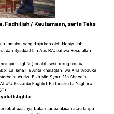
a, Fadhillah / Keutamaan, serta Teks
uatu amalan yang diajarkan oleh Nabiyullah
t dari Syaddad bin Aus RA. bahwa Rosulullah
pemimpin istighfar) adalah seseorang hamba
i La Ilaha Illa Anta Khalaqtanii wa Ana ‘Abduka
statha’tu A’udzu Bika Min Syarri Ma Shana’tu
Abu’U Bidzanbii Faghfirli Fa Innahu La Yaghfiru
ST)
idul Istighfar
r tersebut pastinya bukan tanpa alasan atau tanpa