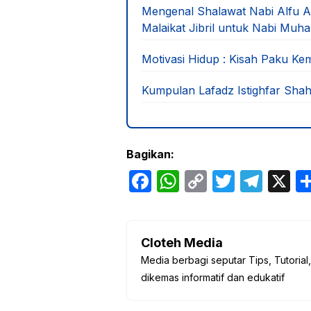
Mengenal Shalawat Nabi Alfu Al
Malaikat Jibril untuk Nabi M
Motivasi Hidup : Kisah Paku K
Kumpulan Lafadz Istighfar Shah
Bagikan:
F
W
C
T
T
X
a
h
o
w
el
c
at
p
itt
e
e
s
y
er
gr
Cloteh Media
Media berbagi seputar Tips, Tutorial
b
A
Li
a
dikemas informatif dan edukatif
o
p
n
m