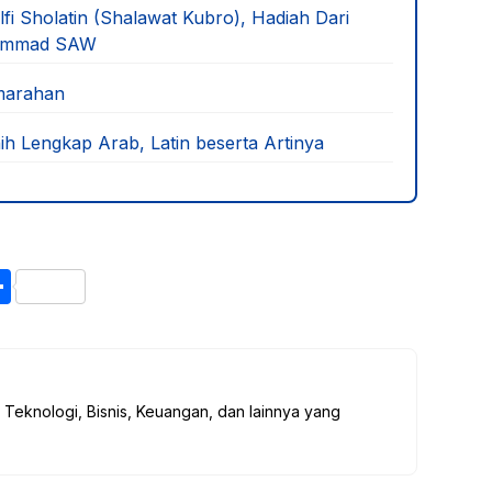
fi Sholatin (Shalawat Kubro), Hadiah Dari
uhammad SAW
emarahan
ih Lengkap Arab, Latin beserta Artinya
S
h
ar
e
, Teknologi, Bisnis, Keuangan, dan lainnya yang