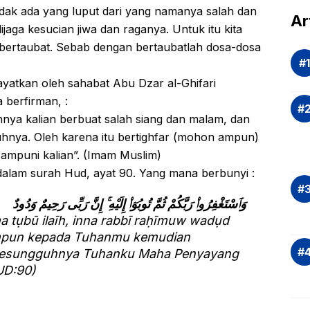
 tidak ada yang luput dari yang namanya salah dan
dal
Ar
ijaga kesucian jiwa dan raganya. Untuk itu kita
Eva
m bertaubat. Sebab dengan bertaubatlah dosa-dosa
si
Ris
ayatkan oleh sahabat Abu Dzar al-Ghifari
Inv
a berfirman, :
asi
ya kalian berbuat salah siang dan malam, dan
Rek
dan
nya. Oleh karena itu bertighfar (mohon ampun)
Ap
 ampuni kalian”. (Imam Muslim)
Saj
dalam surah Hud, ayat 90. Yang mana berbunyi :
وَٱسْتَغْفِرُوا۟ رَبَّكُمْ ثُمَّ تُوبُوٓا۟ إِلَيْهِ ۚ إِنَّ رَبِّى رَحِيمٌ وَدُودٌ
tụbū ilaīh, inna rabbī raḥīmuw wadụd
mpun kepada Tuhanmu kemudian
 Sesungguhnya Tuhanku Maha Penyayang
UD:90)