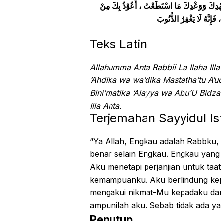
َلَى عَهْدِكَ وَوَعْدِكَ مَا اسْتَطَعْتُ ، أَعُوْذُ بِكَ مِنْ
Teks Latin
Allahumma Anta Rabbii La Ilaha Ill
‘Ahdika wa wa’dika Mastatha’tu A’
Bini’matika ‘Alayya wa Abu’U Bidza
Illa Anta.
Terjemahan Sayyidul Is
“Ya Allah, Engkau adalah Rabbku, 
benar selain Engkau. Engkau yan
Aku menetapi perjanjian untuk taa
kemampuanku. Aku berlindung ke
mengakui nikmat-Mu kepadaku da
ampunilah aku. Sebab tidak ada y
Penutup