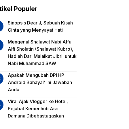
am
tikel Populer
lua
Sinopsis Dear J, Sebuah Kisah
iko
Cinta yang Menyayat Hati
est
Mengenal Shalawat Nabi Alfu
Alfi Sholatin (Shalawat Kubro),
sa
Hadiah Dari Malaikat Jibril untuk
a,
Nabi Muhammad SAW
a
a?
Apakah Mengubah DPI HP
Android Bahaya? Ini Jawaban
Anda
Viral Ajak Vlogger ke Hotel,
Pejabat Kemenhub Asri
Damuna Dibebastugaskan