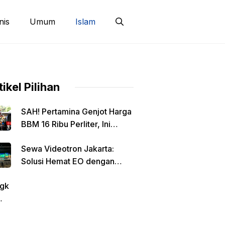
nis
Umum
Islam
tikel Pilihan
SAH! Pertamina Genjot Harga
BBM 16 Ribu Perliter, Ini
Detailnya
Sewa Videotron Jakarta:
Solusi Hemat EO dengan
Harga Transparan per Meter
gk
tin