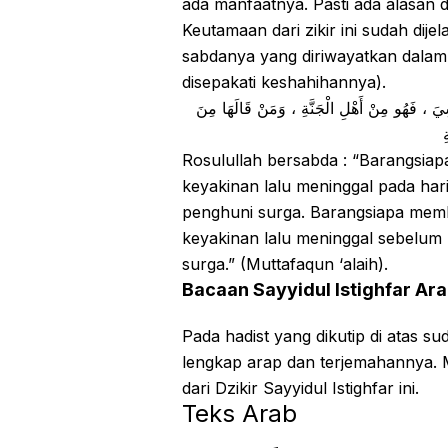
ada manfaatnya. Pasti ada alasan 
Keutamaan dari zikir ini sudah di
sabdanya yang diriwayatkan dalam 
disepakati keshahihannya).
ِيَ ، فَهُو مِنْ أَهْلِ الْجَنَّةِ ، وَمَنْ قَالَهَا مِنَ
ِ
Rosulullah bersabda : “Barangsia
keyakinan lalu meninggal pada har
penghuni surga. Barangsiapa me
keyakinan lalu meninggal sebelum
surga.” (Muttafaqun ‘alaih).
Bacaan Sayyidul Istighfar Ar
Pada hadist yang dikutip di atas su
lengkap arap dan terjemahannya. Ma
dari Dzikir Sayyidul Istighfar ini.
Teks Arab