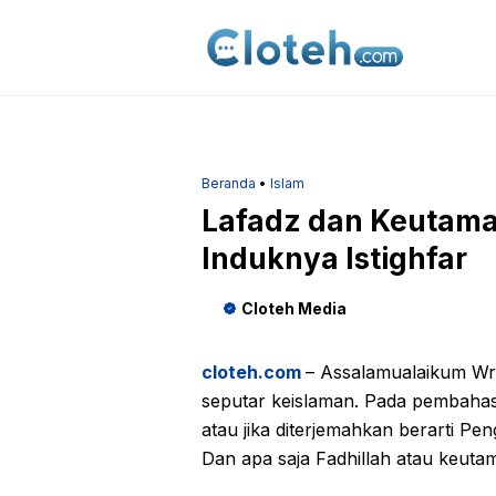
Langsung
ke
isi
Beranda
•
Islam
Lafadz dan Keutamaa
Induknya Istighfar
Cloteh Media
cloteh.com
– Assalamualaikum Wr. 
seputar keislaman. Pada pembahasan
atau jika diterjemahkan berarti Peng
Dan apa saja Fadhillah atau keutam