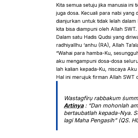
Kita semua setuju jika manusia ini
juga dosa. Kecuali para nabi yang d
dianjurkan untuk tidak lelah dala
kita bisa diampuni oleh Allah SWT.
Dalam satu Hadis Qudsi yang diriw
radhiyallhu ‘anhu (RA), Allah Ta’al
“Wahai para hamba-Ku, sesungguhn
aku mengampuni dosa-dosa seluruh
lah kalian kepada-Ku, niscaya Aku
Hal ini merujuk firman Allah SWT 
Wastagfirụ rabbakum ṡumma 
Artinya
: “Dan mohonlah a
bertaubatlah kepada-Nya.
lagi Maha Pengasih” (QS. H