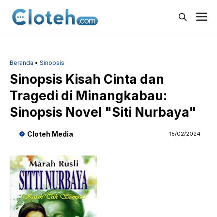
Langsung
M
ke
isi
Beranda
•
Sinopsis
Sinopsis Kisah Cinta dan
Tragedi di Minangkabau:
Sinopsis Novel "Siti Nurbaya"
Cloteh Media
15/02/2024