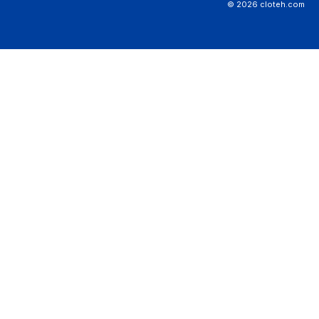
© 2026 cloteh.com