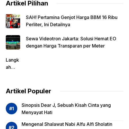
Artikel Pilihan
SAH! Pertamina Genjot Harga BBM 16 Ribu
Perliter, Ini Detailnya
Sewa Videotron Jakarta: Solusi Hemat EO
dengan Harga Transparan per Meter
Langk
ah
Pentin
g
dalam
Artikel Populer
Evalua
si
Sinopsis Dear J, Sebuah Kisah Cinta yang
Risiko
Menyayat Hati
Invest
Mengenal Shalawat Nabi Alfu Alfi Sholatin
asi