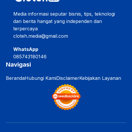
Media informasi seputar bisnis, tips, teknologi
dan berita hangat yang independen dan
terpercaya
cloteh.media@gmail.com
WhatsApp
085743180146
Navigasi
Beranda
Hubungi Kami
Disclaimer
Kebijakan Layanan