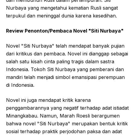
dan membunuh Rusli dalam pertempuran. Siti
Nurbaya yang mengetahui kematian Rusli sangat
terpukul dan meninggal dunia karena kesedihan.
Review Penonton/Pembaca Novel "Siti Nurbaya"
Novel "Siti Nurbaya" telah mendapat banyak pujian
dari kritikus dan pembaca. Novel ini dianggap sebagai
salah satu kisah cinta paling tragis dalam sastra
Indonesia. Tokoh Siti Nurbaya yang pemberani dan
mandiri telah menjadi simbol emansipasi perempuan
di Indonesia.
Novel ini juga mendapat kritik karena
penggambarannya yang negatif terhadap adat istiadat
Minangkabau. Namun, Marah Roesli berargumen
bahwa novel "Siti Nurbaya" merupakan bentuk kritik
sosial terhadap praktik perjodohan paksa dan adat