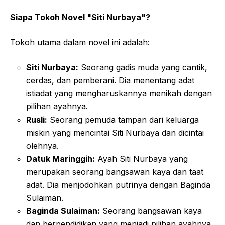
Siapa Tokoh Novel "Siti Nurbaya"?
Tokoh utama dalam novel ini adalah:
Siti Nurbaya:
Seorang gadis muda yang cantik,
cerdas, dan pemberani. Dia menentang adat
istiadat yang mengharuskannya menikah dengan
pilihan ayahnya.
Rusli:
Seorang pemuda tampan dari keluarga
miskin yang mencintai Siti Nurbaya dan dicintai
olehnya.
Datuk Maringgih:
Ayah Siti Nurbaya yang
merupakan seorang bangsawan kaya dan taat
adat. Dia menjodohkan putrinya dengan Baginda
Sulaiman.
Baginda Sulaiman:
Seorang bangsawan kaya
dan berpendidikan yang menjadi pilihan ayahnya