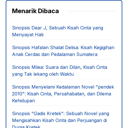
Menarik Dibaca
Sinopsis Dear J, Sebuah Kisah Cinta yang
Menyayat Hati
Sinopsis Hafalan Shalat Delisa: Kisah Kegigihan
Anak Cerdas dari Pedalaman Sumatera
Sinopsis Milea: Suara dari Dilan, Kisah Cinta
yang Tak lekang oleh Waktu
Sinopsis Menyelami Kedalaman Novel "pendek
2010": Kisah Cinta, Persahabatan, dan Dilema
Kehidupan
Sinopsis "Gadis Kretek": Sebuah Novel yang
Mengisahkan Kisah Cinta dan Perjuangan di
Dunia Kretek