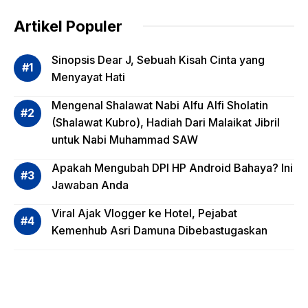
g
dalam
Artikel Populer
Evalua
si
Sinopsis Dear J, Sebuah Kisah Cinta yang
Risiko
Menyayat Hati
Invest
Mengenal Shalawat Nabi Alfu Alfi Sholatin
asi
(Shalawat Kubro), Hadiah Dari Malaikat Jibril
Reksa
untuk Nabi Muhammad SAW
dana,
Apa
Apakah Mengubah DPI HP Android Bahaya? Ini
Saja?
Jawaban Anda
Viral Ajak Vlogger ke Hotel, Pejabat
Kemenhub Asri Damuna Dibebastugaskan