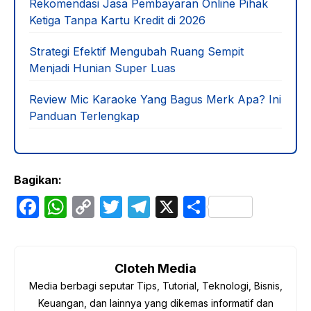
Rekomendasi Jasa Pembayaran Online Pihak
Ketiga Tanpa Kartu Kredit di 2026
Strategi Efektif Mengubah Ruang Sempit
Menjadi Hunian Super Luas
Review Mic Karaoke Yang Bagus Merk Apa? Ini
Panduan Terlengkap
Bagikan:
F
W
C
T
T
X
S
a
h
o
w
el
h
c
at
p
itt
e
ar
e
s
y
er
gr
e
Cloteh Media
Media berbagi seputar Tips, Tutorial, Teknologi, Bisnis,
b
A
Li
a
Keuangan, dan lainnya yang dikemas informatif dan