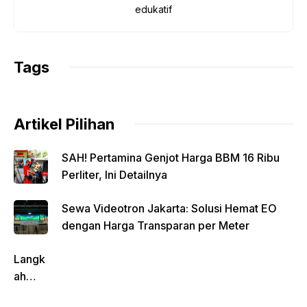
o
p
n
m
edukatif
o
p
k
k
Tags
Artikel Pilihan
SAH! Pertamina Genjot Harga BBM 16 Ribu
Perliter, Ini Detailnya
Sewa Videotron Jakarta: Solusi Hemat EO
dengan Harga Transparan per Meter
Langk
ah
Pentin