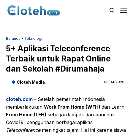
Langsung
M
ke
isi
Beranda
•
Teknologi
5+ Aplikasi Teleconference
Terbaik untuk Rapat Online
dan Sekolah #Dirumahaja
Cloteh Media
03/04/2020
cloteh.com
– Setelah pemerintah Indonesia
memberlakukan
Work From Home (WFH)
dan Learn
From Home (LFH)
sebagai dampak dari pandemi
Covid19, penggunaan berbagai aplikasi
Teleconference
meningkat tajam. Hal ini karena siswa