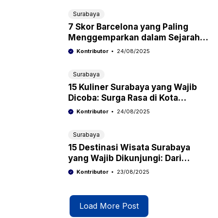
Surabaya
7 Skor Barcelona yang Paling
Menggemparkan dalam Sejarah:
Dari Kemenangan Telak Hingga
Kontributor
24/08/2025
Comeback Dramatis
Surabaya
15 Kuliner Surabaya yang Wajib
Dicoba: Surga Rasa di Kota
Pahlawan
Kontributor
24/08/2025
Surabaya
15 Destinasi Wisata Surabaya
yang Wajib Dikunjungi: Dari
Sejarah Hingga Modernitas
Kontributor
23/08/2025
Load More Post