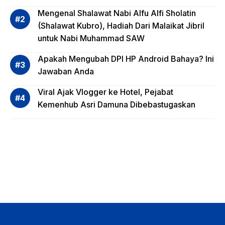
Invest
Mengenal Shalawat Nabi Alfu Alfi Sholatin
asi
(Shalawat Kubro), Hadiah Dari Malaikat Jibril
Reksa
untuk Nabi Muhammad SAW
dana,
Apa
Apakah Mengubah DPI HP Android Bahaya? Ini
Saja?
Jawaban Anda
Viral Ajak Vlogger ke Hotel, Pejabat
Kemenhub Asri Damuna Dibebastugaskan