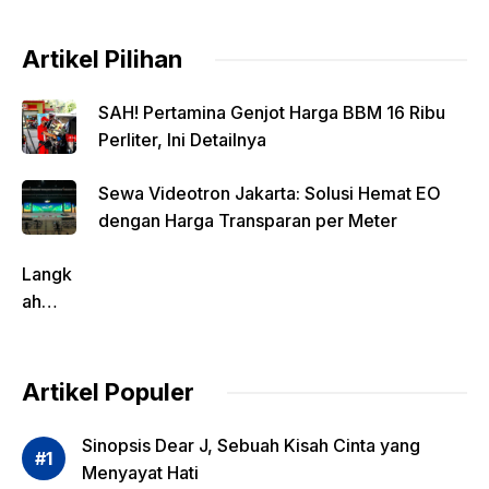
Artikel Pilihan
SAH! Pertamina Genjot Harga BBM 16 Ribu
Perliter, Ini Detailnya
Sewa Videotron Jakarta: Solusi Hemat EO
dengan Harga Transparan per Meter
Langk
ah
Pentin
g
dalam
Artikel Populer
Evalua
si
Sinopsis Dear J, Sebuah Kisah Cinta yang
Risiko
Menyayat Hati