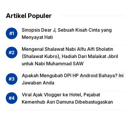
g
dalam
Artikel Populer
Evalua
si
Sinopsis Dear J, Sebuah Kisah Cinta yang
Risiko
Menyayat Hati
Invest
Mengenal Shalawat Nabi Alfu Alfi Sholatin
asi
(Shalawat Kubro), Hadiah Dari Malaikat Jibril
Reksa
untuk Nabi Muhammad SAW
dana,
Apa
Apakah Mengubah DPI HP Android Bahaya? Ini
Saja?
Jawaban Anda
Viral Ajak Vlogger ke Hotel, Pejabat
Kemenhub Asri Damuna Dibebastugaskan