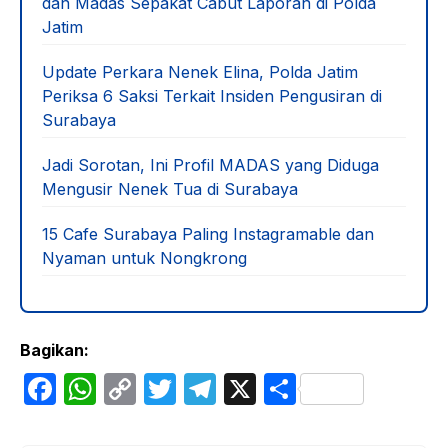
dan Madas Sepakat Cabut Laporan di Polda
Jatim
Update Perkara Nenek Elina, Polda Jatim
Periksa 6 Saksi Terkait Insiden Pengusiran di
Surabaya
Jadi Sorotan, Ini Profil MADAS yang Diduga
Mengusir Nenek Tua di Surabaya
15 Cafe Surabaya Paling Instagramable dan
Nyaman untuk Nongkrong
Bagikan:
F
W
C
T
T
X
S
a
h
o
w
el
h