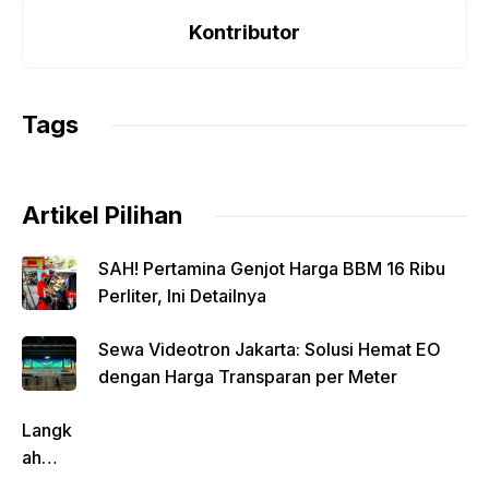
c
at
p
itt
e
ar
e
s
y
er
gr
e
Kontributor
b
A
Li
a
o
p
n
m
Tags
o
p
k
k
Artikel Pilihan
SAH! Pertamina Genjot Harga BBM 16 Ribu
Perliter, Ini Detailnya
Sewa Videotron Jakarta: Solusi Hemat EO
dengan Harga Transparan per Meter
Langk
ah
Pentin