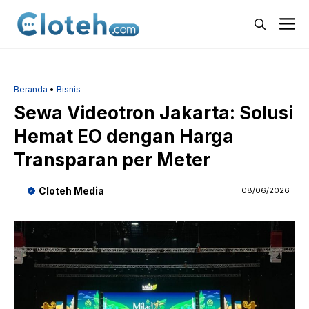
Langsung
M
ke
isi
Beranda
•
Bisnis
Sewa Videotron Jakarta: Solusi
Hemat EO dengan Harga
Transparan per Meter
Cloteh Media
08/06/2026