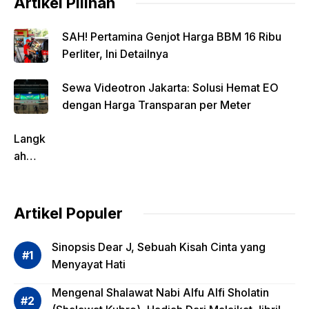
Artikel Pilihan
SAH! Pertamina Genjot Harga BBM 16 Ribu
Perliter, Ini Detailnya
Sewa Videotron Jakarta: Solusi Hemat EO
dengan Harga Transparan per Meter
Langk
ah
Pentin
g
dalam
Artikel Populer
Evalua
si
Sinopsis Dear J, Sebuah Kisah Cinta yang
Risiko
Menyayat Hati
Invest
Mengenal Shalawat Nabi Alfu Alfi Sholatin
asi