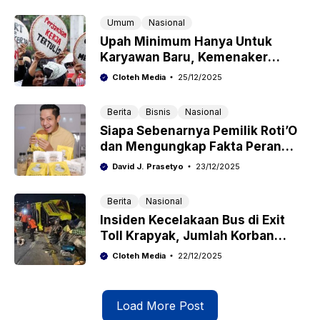
Umum
Nasional
Upah Minimum Hanya Untuk
Karyawan Baru, Kemenaker
Pertegas Aturan Gaji Karyawan
Cloteh Media
25/12/2025
Lama
Berita
Bisnis
Nasional
Siapa Sebenarnya Pemilik Roti’O
dan Mengungkap Fakta Peran
Dude Herlino
David J. Prasetyo
23/12/2025
Berita
Nasional
Insiden Kecelakaan Bus di Exit
Toll Krapyak, Jumlah Korban
Terkonfirmasi
Cloteh Media
22/12/2025
Load More Post