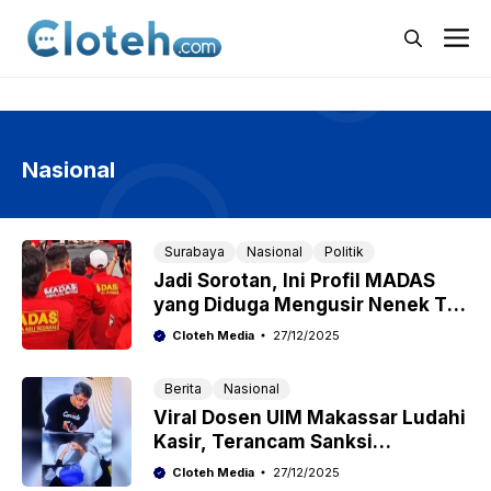
Langsung
M
ke
isi
Nasional
Surabaya
Nasional
Politik
Jadi Sorotan, Ini Profil MADAS
yang Diduga Mengusir Nenek Tua
di Surabaya
Cloteh Media
27/12/2025
Berita
Nasional
Viral Dosen UIM Makassar Ludahi
Kasir, Terancam Sanksi
Akademik dan Pidana
Cloteh Media
27/12/2025