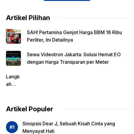
Artikel Pilihan
SAH! Pertamina Genjot Harga BBM 16 Ribu
Perliter, Ini Detailnya
Sewa Videotron Jakarta: Solusi Hemat EO
dengan Harga Transparan per Meter
Langk
ah
Pentin
g
dalam
Artikel Populer
Evalua
si
Sinopsis Dear J, Sebuah Kisah Cinta yang
Risiko
Menyayat Hati