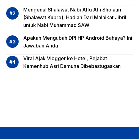
Invest
Mengenal Shalawat Nabi Alfu Alfi Sholatin
asi
(Shalawat Kubro), Hadiah Dari Malaikat Jibril
Reksa
untuk Nabi Muhammad SAW
dana,
Apa
Apakah Mengubah DPI HP Android Bahaya? Ini
Saja?
Jawaban Anda
Viral Ajak Vlogger ke Hotel, Pejabat
Kemenhub Asri Damuna Dibebastugaskan