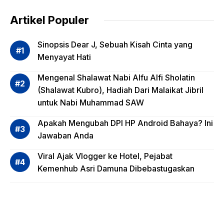
g
dalam
Artikel Populer
Evalua
si
Sinopsis Dear J, Sebuah Kisah Cinta yang
Risiko
Menyayat Hati
Invest
Mengenal Shalawat Nabi Alfu Alfi Sholatin
asi
(Shalawat Kubro), Hadiah Dari Malaikat Jibril
Reksa
untuk Nabi Muhammad SAW
dana,
Apa
Apakah Mengubah DPI HP Android Bahaya? Ini
Saja?
Jawaban Anda
Viral Ajak Vlogger ke Hotel, Pejabat
Kemenhub Asri Damuna Dibebastugaskan