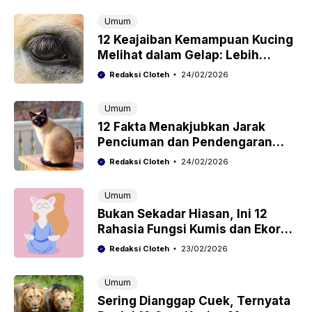
Umum
12 Keajaiban Kemampuan Kucing
Melihat dalam Gelap: Lebih
Canggih dari Kacamata Night
Redaksi Cloteh
24/02/2026
Vision!
Umum
12 Fakta Menakjubkan Jarak
Penciuman dan Pendengaran
Kucing yang Melebihi Ekspektasi
Redaksi Cloteh
24/02/2026
Kita
Umum
Bukan Sekadar Hiasan, Ini 12
Rahasia Fungsi Kumis dan Ekor
Kucing yang Jarang Diketahui
Redaksi Cloteh
23/02/2026
Pemilik Anabul
Umum
Sering Dianggap Cuek, Ternyata