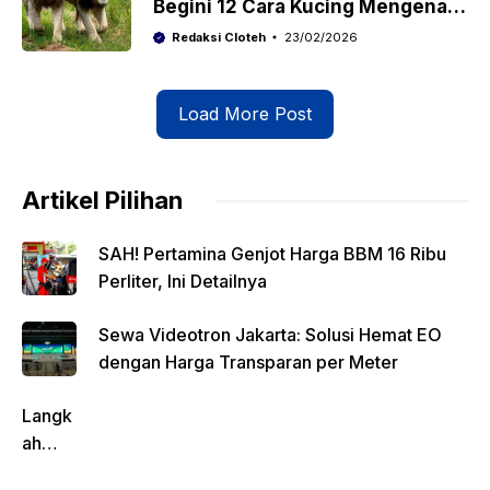
Begini 12 Cara Kucing Mengenali
Pemiliknya yang Jarang Disadari
Redaksi Cloteh
23/02/2026
Load More Post
Artikel Pilihan
SAH! Pertamina Genjot Harga BBM 16 Ribu
Perliter, Ini Detailnya
Sewa Videotron Jakarta: Solusi Hemat EO
dengan Harga Transparan per Meter
Langk
ah
Pentin