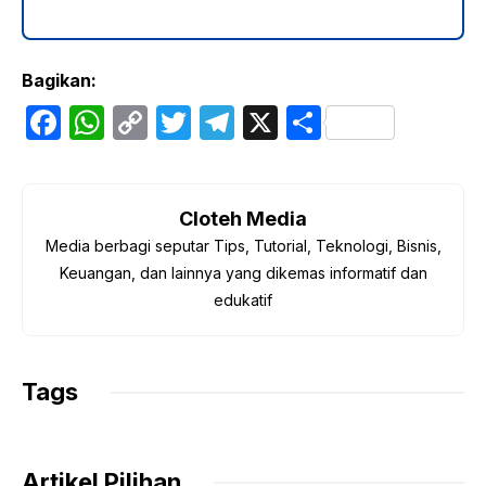
Bagikan:
F
W
C
T
T
X
S
a
h
o
w
el
h
c
at
p
itt
e
ar
e
s
y
er
gr
e
Cloteh Media
Media berbagi seputar Tips, Tutorial, Teknologi, Bisnis,
b
A
Li
a
Keuangan, dan lainnya yang dikemas informatif dan
o
p
n
m
edukatif
o
p
k
k
Tags
Artikel Pilihan