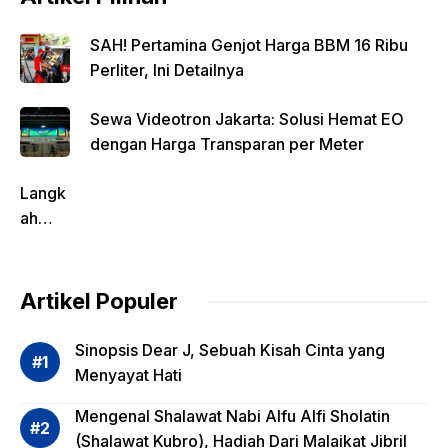
SAH! Pertamina Genjot Harga BBM 16 Ribu
Perliter, Ini Detailnya
Sewa Videotron Jakarta: Solusi Hemat EO
dengan Harga Transparan per Meter
Langk
ah
Pentin
g
dalam
Artikel Populer
Evalua
si
Sinopsis Dear J, Sebuah Kisah Cinta yang
Risiko
Menyayat Hati
Invest
Mengenal Shalawat Nabi Alfu Alfi Sholatin
asi
(Shalawat Kubro), Hadiah Dari Malaikat Jibril
Reksa