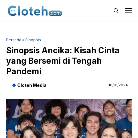
Langsung
M
ke
isi
Beranda
•
Sinopsis
Sinopsis Ancika: Kisah Cinta
yang Bersemi di Tengah
Pandemi
Cloteh Media
30/01/2024