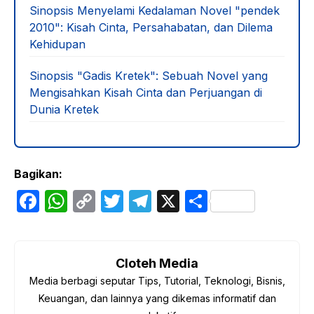
Sinopsis Menyelami Kedalaman Novel "pendek
2010": Kisah Cinta, Persahabatan, dan Dilema
Kehidupan
Sinopsis "Gadis Kretek": Sebuah Novel yang
Mengisahkan Kisah Cinta dan Perjuangan di
Dunia Kretek
Bagikan:
F
W
C
T
T
X
S
a
h
o
w
el
h
c
at
p
itt
e
ar
e
s
y
er
gr
e
Cloteh Media
Media berbagi seputar Tips, Tutorial, Teknologi, Bisnis,
b
A
Li
a
Keuangan, dan lainnya yang dikemas informatif dan
o
p
n
m