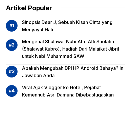
dalam
Artikel Populer
Evalua
si
Sinopsis Dear J, Sebuah Kisah Cinta yang
Risiko
Menyayat Hati
Invest
Mengenal Shalawat Nabi Alfu Alfi Sholatin
asi
(Shalawat Kubro), Hadiah Dari Malaikat Jibril
Reksa
untuk Nabi Muhammad SAW
dana,
Apa
Apakah Mengubah DPI HP Android Bahaya? Ini
Saja?
Jawaban Anda
Viral Ajak Vlogger ke Hotel, Pejabat
Kemenhub Asri Damuna Dibebastugaskan