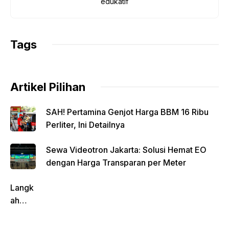
edukatif
o
p
k
k
Tags
Artikel Pilihan
SAH! Pertamina Genjot Harga BBM 16 Ribu
Perliter, Ini Detailnya
Sewa Videotron Jakarta: Solusi Hemat EO
dengan Harga Transparan per Meter
Langk
ah
Pentin
g