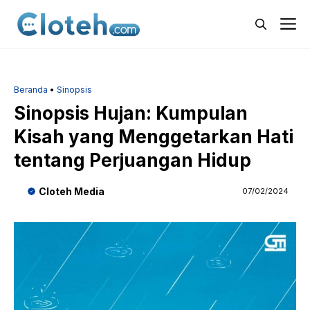
Langsung
M
ke
isi
Beranda
•
Sinopsis
Sinopsis Hujan: Kumpulan
Kisah yang Menggetarkan Hati
tentang Perjuangan Hidup
Cloteh Media
07/02/2024