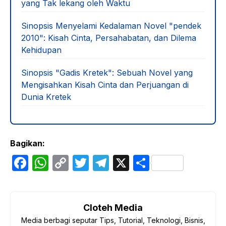
yang Tak lekang oleh Waktu
Sinopsis Menyelami Kedalaman Novel "pendek
2010": Kisah Cinta, Persahabatan, dan Dilema
Kehidupan
Sinopsis "Gadis Kretek": Sebuah Novel yang
Mengisahkan Kisah Cinta dan Perjuangan di
Dunia Kretek
Bagikan:
F
W
C
T
T
X
S
a
h
o
w
el
h
c
at
p
itt
e
ar
e
s
y
er
gr
e
Cloteh Media
Media berbagi seputar Tips, Tutorial, Teknologi, Bisnis,