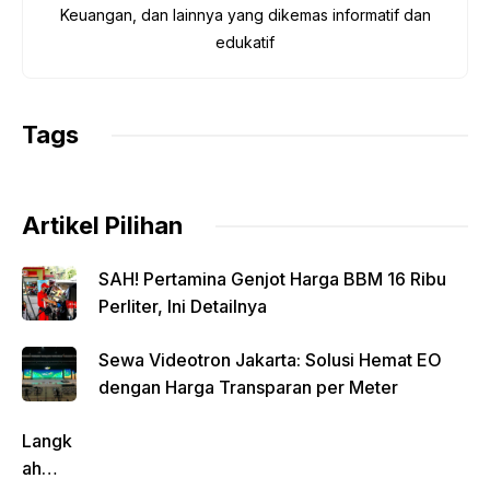
b
A
Li
a
Keuangan, dan lainnya yang dikemas informatif dan
o
p
n
m
edukatif
o
p
k
k
Tags
Artikel Pilihan
SAH! Pertamina Genjot Harga BBM 16 Ribu
Perliter, Ini Detailnya
Sewa Videotron Jakarta: Solusi Hemat EO
dengan Harga Transparan per Meter
Langk
ah