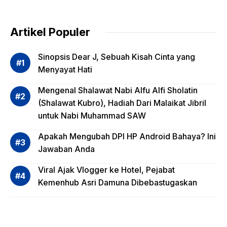
Pentin
g
dalam
Artikel Populer
Evalua
si
Sinopsis Dear J, Sebuah Kisah Cinta yang
Risiko
Menyayat Hati
Invest
Mengenal Shalawat Nabi Alfu Alfi Sholatin
asi
(Shalawat Kubro), Hadiah Dari Malaikat Jibril
Reksa
untuk Nabi Muhammad SAW
dana,
Apa
Apakah Mengubah DPI HP Android Bahaya? Ini
Saja?
Jawaban Anda
Viral Ajak Vlogger ke Hotel, Pejabat
Kemenhub Asri Damuna Dibebastugaskan