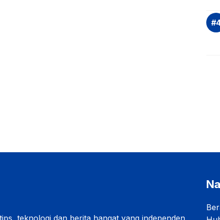
Na
Ber
 tips, teknologi dan berita hangat yang independen
Hub