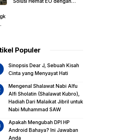
Solusi Hemat EO dengan
Harga Transparan per Meter
gk
tin
am
tikel Populer
lua
Sinopsis Dear J, Sebuah Kisah
iko
Cinta yang Menyayat Hati
est
Mengenal Shalawat Nabi Alfu
Alfi Sholatin (Shalawat Kubro),
sa
Hadiah Dari Malaikat Jibril untuk
a,
Nabi Muhammad SAW
a
a?
Apakah Mengubah DPI HP
Android Bahaya? Ini Jawaban
Anda