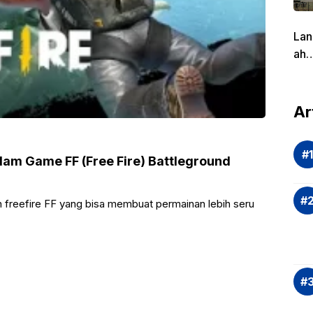
Lan
ah
Pen
g
dal
Ar
Eva
si
Ris
alam Game FF (Free Fire) Battleground
Inv
asi
nan freefire FF yang bisa membuat permainan lebih seru
Rek
dan
Ap
Saj