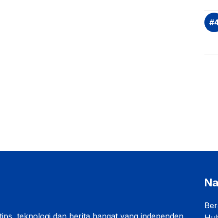
Na
Ber
 tips, teknologi dan berita hangat yang independen
Hub