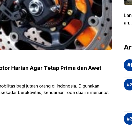
Lan
ah
Pen
g
dal
Ar
Eva
si
Ris
or Harian Agar Tetap Prima dan Awet
Inv
asi
bilitas bagi jutaan orang di Indonesia. Digunakan
Rek
u sekadar beraktivitas, kendaraan roda dua ini menuntut
dan
Ap
Saj