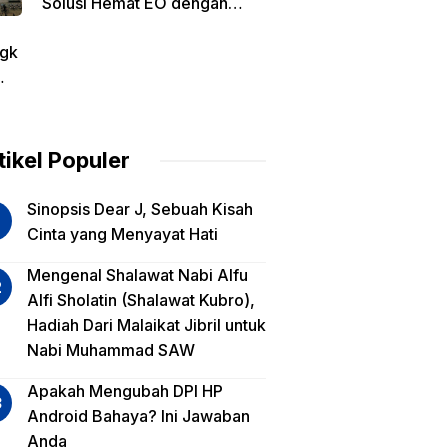
Solusi Hemat EO dengan
Harga Transparan per Meter
gk
tin
am
tikel Populer
lua
Sinopsis Dear J, Sebuah Kisah
iko
Cinta yang Menyayat Hati
est
Mengenal Shalawat Nabi Alfu
Alfi Sholatin (Shalawat Kubro),
sa
Hadiah Dari Malaikat Jibril untuk
a,
Nabi Muhammad SAW
a
a?
Apakah Mengubah DPI HP
Android Bahaya? Ini Jawaban
Anda