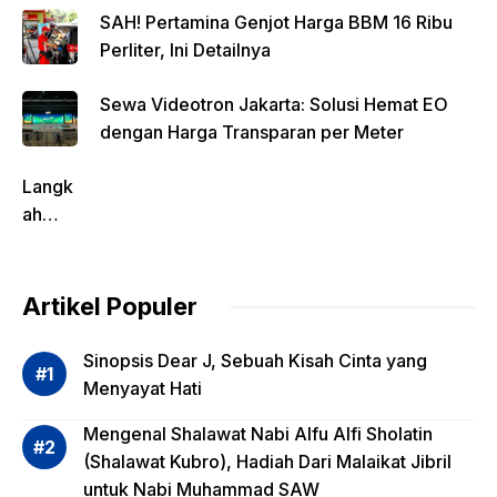
SAH! Pertamina Genjot Harga BBM 16 Ribu
Perliter, Ini Detailnya
Sewa Videotron Jakarta: Solusi Hemat EO
dengan Harga Transparan per Meter
Langk
ah
Pentin
g
dalam
Artikel Populer
Evalua
si
Sinopsis Dear J, Sebuah Kisah Cinta yang
Risiko
Menyayat Hati
Invest
Mengenal Shalawat Nabi Alfu Alfi Sholatin
asi
(Shalawat Kubro), Hadiah Dari Malaikat Jibril
Reksa
untuk Nabi Muhammad SAW
dana,