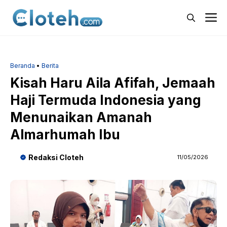
Langsung
M
ke
isi
Beranda
•
Berita
Kisah Haru Aila Afifah, Jemaah
Haji Termuda Indonesia yang
Menunaikan Amanah
Almarhumah Ibu
Redaksi Cloteh
11/05/2026