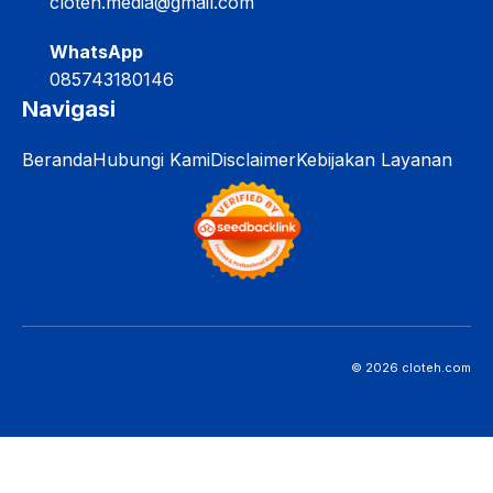
cloteh.media@gmail.com
WhatsApp
085743180146
Navigasi
Beranda
Hubungi Kami
Disclaimer
Kebijakan Layanan
© 2026 cloteh.com