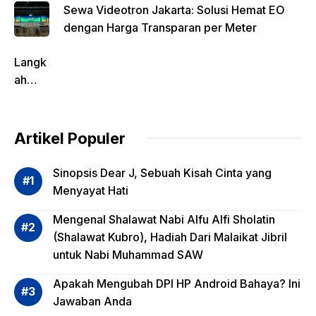
Sewa Videotron Jakarta: Solusi Hemat EO
dengan Harga Transparan per Meter
Langk
ah
Pentin
g
dalam
Artikel Populer
Evalua
si
Sinopsis Dear J, Sebuah Kisah Cinta yang
Risiko
Menyayat Hati
Invest
Mengenal Shalawat Nabi Alfu Alfi Sholatin
asi
(Shalawat Kubro), Hadiah Dari Malaikat Jibril
Reksa
untuk Nabi Muhammad SAW
dana,
Apa
Apakah Mengubah DPI HP Android Bahaya? Ini
Saja?
Jawaban Anda