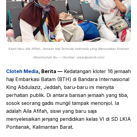
Kisah Haru Aila Afifah, Jemaah Haji Termuda Indonesia yang Menunaikan Amanah
Almarhumah Ibu — (Sumber: www.liputan6.com)
Cloteh Media
, Berita —
Kedatangan kloter 16 jemaah
haji Embarkasi Batam (BTH) di Bandara Internasional
King Abdulaziz, Jeddah, baru-baru ini menyita
perhatian publik. Di antara barisan jemaah yang tiba,
sosok seorang gadis mungil tampak menonjol. Ia
adalah Aila Afifah, siswi yang baru saja
menyelesaikan jenjang pendidikan kelas VI di SD LKIA
Pontianak, Kalimantan Barat.