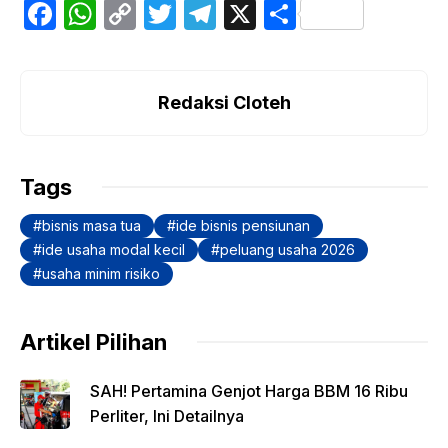
F
W
C
T
T
X
S
a
h
o
w
el
h
c
at
p
itt
e
ar
e
s
y
er
gr
e
Redaksi Cloteh
b
A
Li
a
o
p
n
m
Tags
o
p
k
bisnis masa tua
ide bisnis pensiunan
k
ide usaha modal kecil
peluang usaha 2026
usaha minim risiko
Artikel Pilihan
SAH! Pertamina Genjot Harga BBM 16 Ribu
Perliter, Ini Detailnya