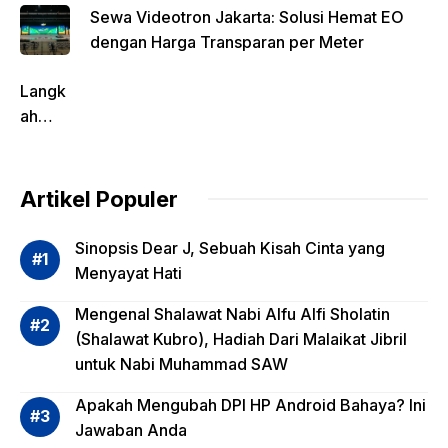
Sewa Videotron Jakarta: Solusi Hemat EO
dengan Harga Transparan per Meter
Langk
ah
Pentin
g
dalam
Artikel Populer
Evalua
si
Sinopsis Dear J, Sebuah Kisah Cinta yang
Risiko
Menyayat Hati
Invest
Mengenal Shalawat Nabi Alfu Alfi Sholatin
asi
(Shalawat Kubro), Hadiah Dari Malaikat Jibril
Reksa
untuk Nabi Muhammad SAW
dana,
Apa
Apakah Mengubah DPI HP Android Bahaya? Ini
Saja?
Jawaban Anda