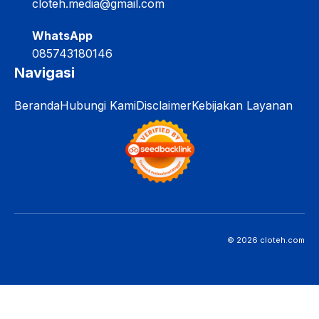
cloteh.media@gmail.com
WhatsApp
085743180146
Navigasi
Beranda
Hubungi Kami
Disclaimer
Kebijakan Layanan
© 2026 cloteh.com