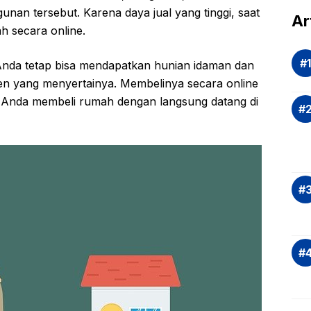
nan tersebut. Karena daya jual yang tinggi, saat
dal
Ar
 secara online.
Eva
si
Anda tetap bisa mendapatkan hunian idaman dan
Ris
n yang menyertainya. Membelinya secara online
Inv
at Anda membeli rumah dengan langsung datang di
asi
Rek
dan
Ap
Saj