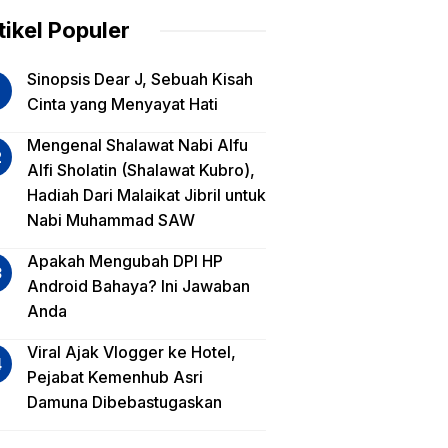
am
tikel Populer
lua
Sinopsis Dear J, Sebuah Kisah
iko
Cinta yang Menyayat Hati
est
Mengenal Shalawat Nabi Alfu
Alfi Sholatin (Shalawat Kubro),
sa
Hadiah Dari Malaikat Jibril untuk
a,
Nabi Muhammad SAW
a
a?
Apakah Mengubah DPI HP
Android Bahaya? Ini Jawaban
Anda
Viral Ajak Vlogger ke Hotel,
Pejabat Kemenhub Asri
Damuna Dibebastugaskan