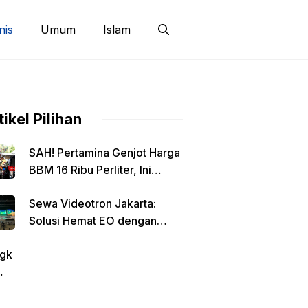
nis
Umum
Islam
tikel Pilihan
SAH! Pertamina Genjot Harga
BBM 16 Ribu Perliter, Ini
Detailnya
Sewa Videotron Jakarta:
Solusi Hemat EO dengan
Harga Transparan per Meter
gk
tin