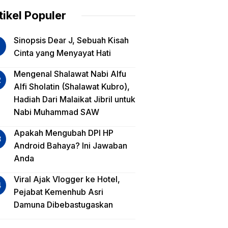
am
tikel Populer
lua
Sinopsis Dear J, Sebuah Kisah
iko
Cinta yang Menyayat Hati
est
Mengenal Shalawat Nabi Alfu
Alfi Sholatin (Shalawat Kubro),
sa
Hadiah Dari Malaikat Jibril untuk
a,
Nabi Muhammad SAW
a
a?
Apakah Mengubah DPI HP
Android Bahaya? Ini Jawaban
Anda
Viral Ajak Vlogger ke Hotel,
Pejabat Kemenhub Asri
Damuna Dibebastugaskan