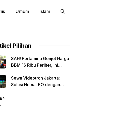
nis
Umum
Islam
tikel Pilihan
SAH! Pertamina Genjot Harga
BBM 16 Ribu Perliter, Ini
Detailnya
Sewa Videotron Jakarta:
Solusi Hemat EO dengan
Harga Transparan per Meter
gk
tin