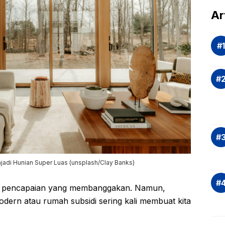
dal
Ar
Eva
si
Ris
Inv
asi
Rek
dan
Ap
Saj
jadi Hunian Super Luas (unsplash/Clay Banks)
di pencapaian yang membanggakan. Namun,
dern atau rumah subsidi sering kali membuat kita