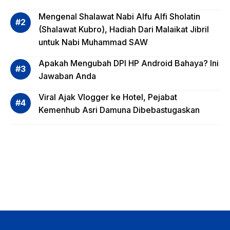
Invest
Mengenal Shalawat Nabi Alfu Alfi Sholatin
asi
(Shalawat Kubro), Hadiah Dari Malaikat Jibril
Reksa
untuk Nabi Muhammad SAW
dana,
Apa
Apakah Mengubah DPI HP Android Bahaya? Ini
Saja?
Jawaban Anda
Viral Ajak Vlogger ke Hotel, Pejabat
Kemenhub Asri Damuna Dibebastugaskan