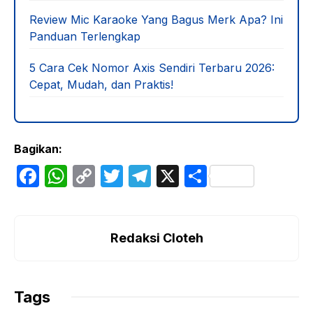
Review Mic Karaoke Yang Bagus Merk Apa? Ini
Panduan Terlengkap
5 Cara Cek Nomor Axis Sendiri Terbaru 2026:
Cepat, Mudah, dan Praktis!
Bagikan:
F
W
C
T
T
X
S
a
h
o
w
el
h
c
at
p
itt
e
ar
e
s
y
er
gr
e
Redaksi Cloteh
b
A
Li
a
o
p
n
m
Tags
o
p
k