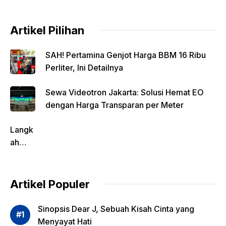
k
Artikel Pilihan
SAH! Pertamina Genjot Harga BBM 16 Ribu
Perliter, Ini Detailnya
Sewa Videotron Jakarta: Solusi Hemat EO
dengan Harga Transparan per Meter
Langk
ah
Pentin
g
dalam
Artikel Populer
Evalua
si
Sinopsis Dear J, Sebuah Kisah Cinta yang
Risiko
Menyayat Hati