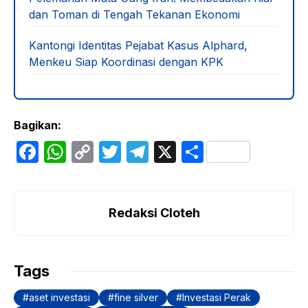
dan Toman di Tengah Tekanan Ekonomi
Kantongi Identitas Pejabat Kasus Alphard,
Menkeu Siap Koordinasi dengan KPK
Bagikan:
F
W
C
T
T
X
S
a
h
o
w
el
h
c
at
p
itt
e
ar
e
s
y
er
gr
e
Redaksi Cloteh
b
A
Li
a
o
p
n
m
Tags
o
p
k
aset investasi
fine silver
Investasi Perak
k