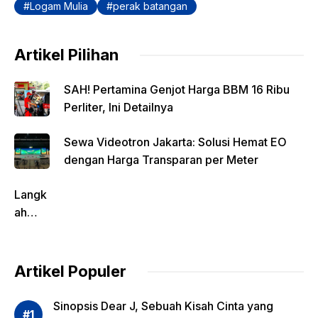
Logam Mulia
perak batangan
Artikel Pilihan
SAH! Pertamina Genjot Harga BBM 16 Ribu
Perliter, Ini Detailnya
Sewa Videotron Jakarta: Solusi Hemat EO
dengan Harga Transparan per Meter
Langk
ah
Pentin
g
dalam
Artikel Populer
Evalua
si
Sinopsis Dear J, Sebuah Kisah Cinta yang