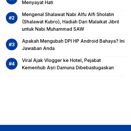
Risiko
Menyayat Hati
Invest
Mengenal Shalawat Nabi Alfu Alfi Sholatin
asi
(Shalawat Kubro), Hadiah Dari Malaikat Jibril
Reksa
untuk Nabi Muhammad SAW
dana,
Apa
Apakah Mengubah DPI HP Android Bahaya? Ini
Saja?
Jawaban Anda
Viral Ajak Vlogger ke Hotel, Pejabat
Kemenhub Asri Damuna Dibebastugaskan