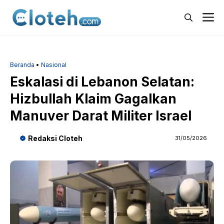
Langsung
M
ke
isi
Beranda
•
Nasional
Eskalasi di Lebanon Selatan:
Hizbullah Klaim Gagalkan
Manuver Darat Militer Israel
Redaksi Cloteh
31/05/2026