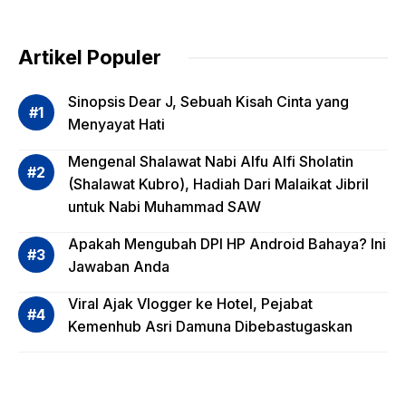
Pentin
g
dalam
Artikel Populer
Evalua
si
Sinopsis Dear J, Sebuah Kisah Cinta yang
Risiko
Menyayat Hati
Invest
Mengenal Shalawat Nabi Alfu Alfi Sholatin
asi
(Shalawat Kubro), Hadiah Dari Malaikat Jibril
Reksa
untuk Nabi Muhammad SAW
dana,
Apa
Apakah Mengubah DPI HP Android Bahaya? Ini
Saja?
Jawaban Anda
Viral Ajak Vlogger ke Hotel, Pejabat
Kemenhub Asri Damuna Dibebastugaskan