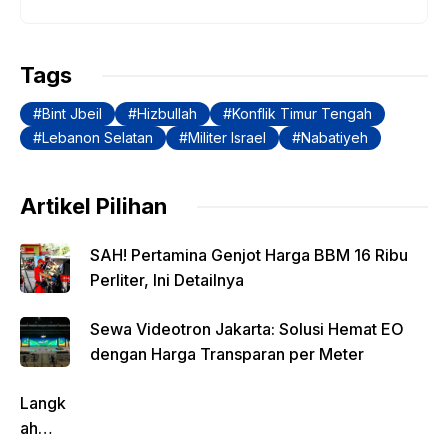
b
A
Li
a
o
p
n
m
Tags
o
p
k
Bint Jbeil
Hizbullah
Konflik Timur Tengah
k
Lebanon Selatan
Militer Israel
Nabatiyeh
Artikel Pilihan
SAH! Pertamina Genjot Harga BBM 16 Ribu
Perliter, Ini Detailnya
Sewa Videotron Jakarta: Solusi Hemat EO
dengan Harga Transparan per Meter
Langk
ah