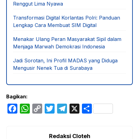
Renggut Lima Nyawa
Transformasi Digital Korlantas Polri: Panduan
Lengkap Cara Membuat SIM Digital
Menakar Ulang Peran Masyarakat Sipil dalam
Menjaga Marwah Demokrasi Indonesia
Jadi Sorotan, Ini Profil MADAS yang Diduga
Mengusir Nenek Tua di Surabaya
Bagikan:
F
W
C
T
T
X
S
a
h
o
w
el
h
c
at
p
itt
e
ar
e
s
y
er
gr
e
Redaksi Cloteh