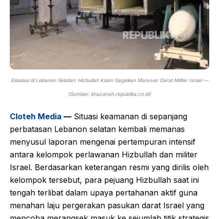
Eskalasi di Lebanon Selatan: Hizbullah Klaim Gagalkan Manuver Darat Militer Israel —
(Sumber: khazanah.republika.co.id)
Cloteh Media
—
Situasi keamanan di sepanjang
perbatasan Lebanon selatan kembali memanas
menyusul laporan mengenai pertempuran intensif
antara kelompok perlawanan Hizbullah dan militer
Israel. Berdasarkan keterangan resmi yang dirilis oleh
kelompok tersebut, para pejuang Hizbullah saat ini
tengah terlibat dalam upaya pertahanan aktif guna
menahan laju pergerakan pasukan darat Israel yang
mencoba merangsek masuk ke sejumlah titik strategis