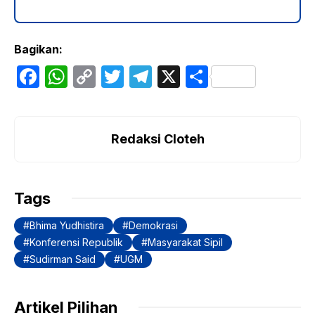
Bagikan:
F
W
C
T
T
X
S
a
h
o
w
el
h
c
at
p
itt
e
ar
e
s
y
er
gr
e
Redaksi Cloteh
b
A
Li
a
o
p
n
m
Tags
o
p
k
Bhima Yudhistira
Demokrasi
k
Konferensi Republik
Masyarakat Sipil
Sudirman Said
UGM
Artikel Pilihan