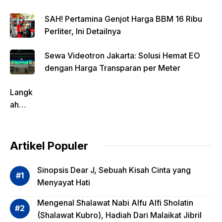
SAH! Pertamina Genjot Harga BBM 16 Ribu
Perliter, Ini Detailnya
Sewa Videotron Jakarta: Solusi Hemat EO
dengan Harga Transparan per Meter
Langk
ah
Pentin
g
dalam
Artikel Populer
Evalua
si
Sinopsis Dear J, Sebuah Kisah Cinta yang
Risiko
Menyayat Hati
Invest
Mengenal Shalawat Nabi Alfu Alfi Sholatin
asi
(Shalawat Kubro), Hadiah Dari Malaikat Jibril
Reksa