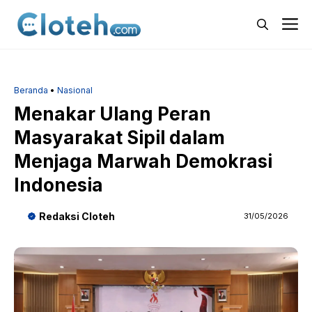
Langsung
M
ke
isi
Beranda
•
Nasional
Menakar Ulang Peran
Masyarakat Sipil dalam
Menjaga Marwah Demokrasi
Indonesia
Redaksi Cloteh
31/05/2026