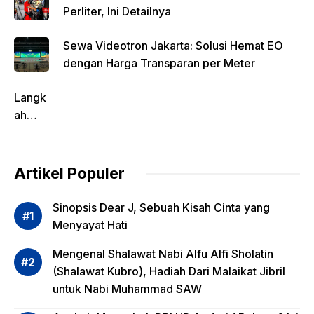
c
at
p
itt
e
ar
e
s
y
er
gr
e
Kontributor
b
A
Li
a
o
p
n
m
Tags
o
p
k
k
Artikel Pilihan
SAH! Pertamina Genjot Harga BBM 16 Ribu
Perliter, Ini Detailnya
Sewa Videotron Jakarta: Solusi Hemat EO
dengan Harga Transparan per Meter
Langk
ah
Pentin