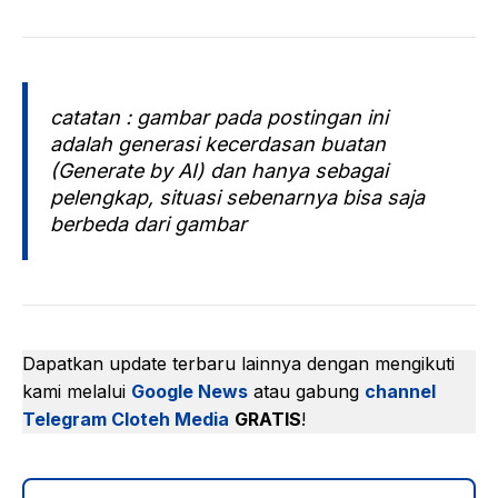
Kamar-kamar di Midtown Hotel Surabaya didekorasi
dengan minimalis namun nyaman dan dilengkapi
dengan fasilitas modern, termasuk TV layar datar,
minibar
, dan akses internet berkecepatan tinggi.
Hotel ini juga memiliki berbagai fasilitas, seperti kolam
renang, restoran, dan ruang pertemuan.
Dengan daftar ini, Anda sekarang memiliki panduan
komprehensif untuk memilih hotel yang sempurna di
Surabaya. Selamat menikmati perjalanan Anda!
catatan : gambar pada postingan ini
adalah generasi kecerdasan buatan
(Generate by AI) dan hanya sebagai
pelengkap, situasi sebenarnya bisa saja