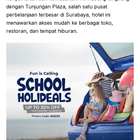
pusat kebugaran, dan beberapa restoran yang
menyajikan hidangan lezat. Lokasinya yang strategis,
dekat dengan pusat perbelanjaan dan tempat wisata,
menjadikan Bumi Surabaya City Resort pilihan yang
ideal untuk liburan keluarga atau perjalanan bisnis.
6. Sheraton Surabaya Hotel & Towers
Sheraton Surabaya Hotel & Towers adalah pilihan
yang tepat bagi para pelancong yang mencari
kenyamanan dan kemudahan. Terhubung langsung
dengan Tunjungan Plaza, salah satu pusat
perbelanjaan terbesar di Surabaya, hotel ini
menawarkan akses mudah ke berbagai toko,
restoran, dan tempat hiburan.