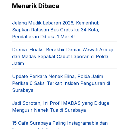
berbeda dari gambar
Dapatkan update terbaru lainnya dengan mengikuti
kami melalui
Google News
atau gabung
channel
Telegram Cloteh Media
GRATIS
!
Menarik Dibaca
Jelang Mudik Lebaran 2026, Kemenhub
Siapkan Ratusan Bus Gratis ke 34 Kota,
Pendaftaran Dibuka 1 Maret!
Drama ‘Hoaks’ Berakhir Damai: Wawali Armuji