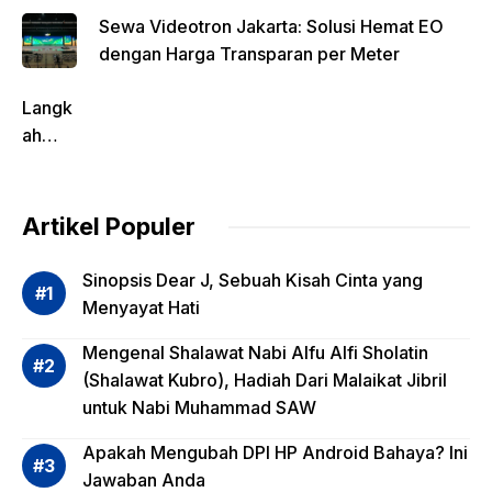
Sewa Videotron Jakarta: Solusi Hemat EO
dengan Harga Transparan per Meter
Langk
ah
Pentin
g
dalam
Artikel Populer
Evalua
si
Sinopsis Dear J, Sebuah Kisah Cinta yang
Risiko
Menyayat Hati
Invest
Mengenal Shalawat Nabi Alfu Alfi Sholatin
asi
(Shalawat Kubro), Hadiah Dari Malaikat Jibril
Reksa
untuk Nabi Muhammad SAW
dana,
Apa
Apakah Mengubah DPI HP Android Bahaya? Ini
Saja?
Jawaban Anda