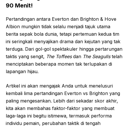
90 Menit!
Pertandingan antara Everton dan Brighton & Hove
Albion mungkin tidak selalu menjadi tajuk utama
berita sepak bola dunia, tetapi pertemuan kedua tim
ini seringkali menyajikan drama dan kejutan yang tak
terduga. Dari gol-gol spektakuler hingga pertarungan
taktis yang sengit,
The Toffees
dan
The Seagulls
telah
menciptakan beberapa momen tak terlupakan di
lapangan hijau.
Artikel ini akan mengajak Anda untuk menelusuri
kembali lima pertandingan Everton vs Brighton yang
paling mengesankan. Lebih dari sekadar skor akhir,
kita akan membahas faktor-faktor yang membuat
laga-laga ini begitu istimewa, termasuk performa
individu pemain, perubahan taktik di tengah