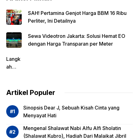
SAH! Pertamina Genjot Harga BBM 16 Ribu
Perliter, Ini Detailnya
Sewa Videotron Jakarta: Solusi Hemat EO
dengan Harga Transparan per Meter
Langk
ah
Pentin
g
dalam
Artikel Populer
Evalua
si
Sinopsis Dear J, Sebuah Kisah Cinta yang
Risiko
Menyayat Hati
Invest
Mengenal Shalawat Nabi Alfu Alfi Sholatin
asi
(Shalawat Kubro), Hadiah Dari Malaikat Jibril
Reksa