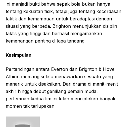
ini menjadi bukti bahwa sepak bola bukan hanya
tentang kekuatan fisik, tetapi juga tentang kecerdasan
taktik dan kemampuan untuk beradaptasi dengan
situasi yang berbeda. Brighton menunjukkan disiplin
taktis yang tinggi dan berhasil mengamankan
kemenangan penting di laga tandang.
Kesimpulan
Pertandingan antara Everton dan Brighton & Hove
Albion memang selalu menawarkan sesuatu yang
menarik untuk disaksikan. Dari drama di menit-menit
akhir hingga debut gemilang pemain muda,
pertemuan kedua tim ini telah menciptakan banyak
momen tak terlupakan.