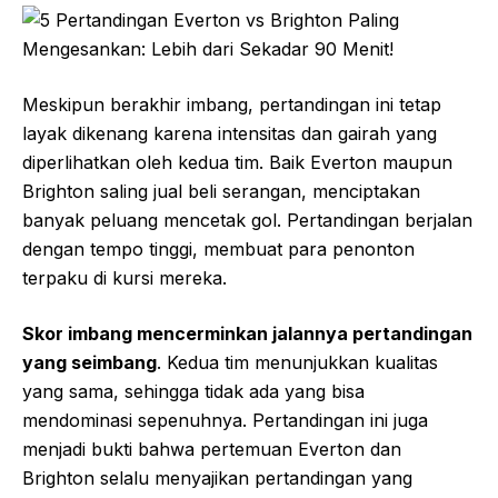
Meskipun berakhir imbang, pertandingan ini tetap
layak dikenang karena intensitas dan gairah yang
diperlihatkan oleh kedua tim. Baik Everton maupun
Brighton saling jual beli serangan, menciptakan
banyak peluang mencetak gol. Pertandingan berjalan
dengan tempo tinggi, membuat para penonton
terpaku di kursi mereka.
Skor imbang mencerminkan jalannya pertandingan
yang seimbang
. Kedua tim menunjukkan kualitas
yang sama, sehingga tidak ada yang bisa
mendominasi sepenuhnya. Pertandingan ini juga
menjadi bukti bahwa pertemuan Everton dan
Brighton selalu menyajikan pertandingan yang