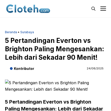
Langsung
M
ke
isi
Beranda
•
Surabaya
5 Pertandingan Everton vs
Brighton Paling Mengesankan:
Lebih dari Sekadar 90 Menit!
Kontributor
24/08/2025
5 Pertandingan Everton vs Brighton
Paling Mengesankan: Lebih dari Sekadar