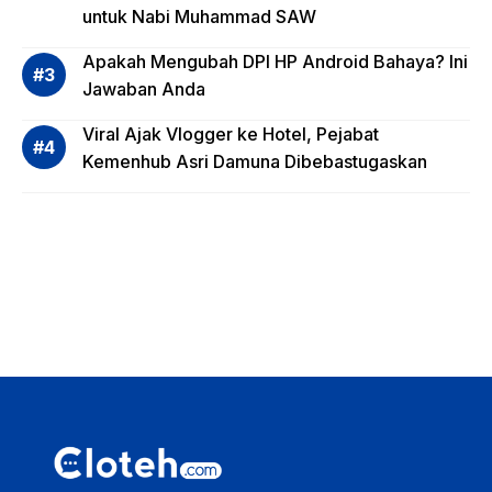
untuk Nabi Muhammad SAW
dana,
Apa
Apakah Mengubah DPI HP Android Bahaya? Ini
Saja?
Jawaban Anda
Viral Ajak Vlogger ke Hotel, Pejabat
Kemenhub Asri Damuna Dibebastugaskan