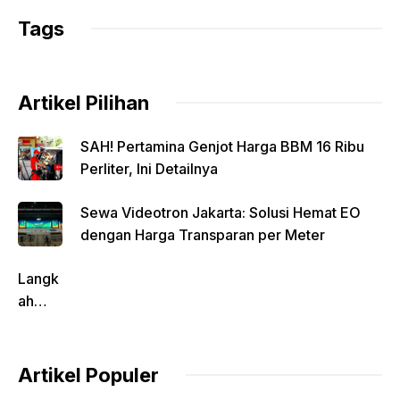
c
at
p
itt
e
ar
e
s
y
er
gr
e
Kontributor
b
A
Li
a
o
p
n
m
Tags
o
p
k
k
Artikel Pilihan
SAH! Pertamina Genjot Harga BBM 16 Ribu
Perliter, Ini Detailnya
Sewa Videotron Jakarta: Solusi Hemat EO
dengan Harga Transparan per Meter
Langk
ah
Pentin