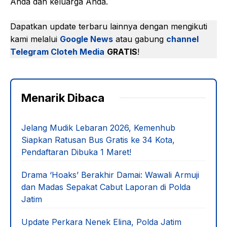
impian Anda dan nikmati semua keuntungan yang
ditawarkan oleh kota ini. Investasi properti di
Surabaya adalah investasi cerdas untuk masa depan
Anda dan keluarga Anda.
Dapatkan update terbaru lainnya dengan mengikuti
kami melalui
Google News
atau gabung
channel
Telegram Cloteh Media
GRATIS
!
Menarik Dibaca
Jelang Mudik Lebaran 2026, Kemenhub
Siapkan Ratusan Bus Gratis ke 34 Kota,
Pendaftaran Dibuka 1 Maret!
Drama ‘Hoaks’ Berakhir Damai: Wawali Armuji