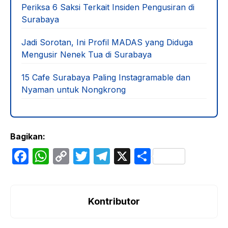
dan Madas Sepakat Cabut Laporan di Polda
Jatim
Update Perkara Nenek Elina, Polda Jatim
Periksa 6 Saksi Terkait Insiden Pengusiran di
Surabaya
Jadi Sorotan, Ini Profil MADAS yang Diduga
Mengusir Nenek Tua di Surabaya
15 Cafe Surabaya Paling Instagramable dan
Nyaman untuk Nongkrong
Bagikan:
F
W
C
T
T
X
S
a
h
o
w
el
h