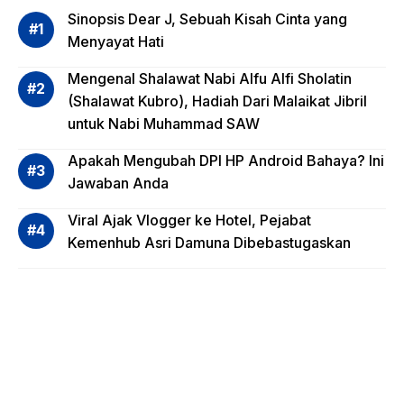
g
dalam
Artikel Populer
Evalua
si
Sinopsis Dear J, Sebuah Kisah Cinta yang
Risiko
Menyayat Hati
Invest
Mengenal Shalawat Nabi Alfu Alfi Sholatin
asi
(Shalawat Kubro), Hadiah Dari Malaikat Jibril
Reksa
untuk Nabi Muhammad SAW
dana,
Apa
Apakah Mengubah DPI HP Android Bahaya? Ini
Saja?
Jawaban Anda
Viral Ajak Vlogger ke Hotel, Pejabat
Kemenhub Asri Damuna Dibebastugaskan