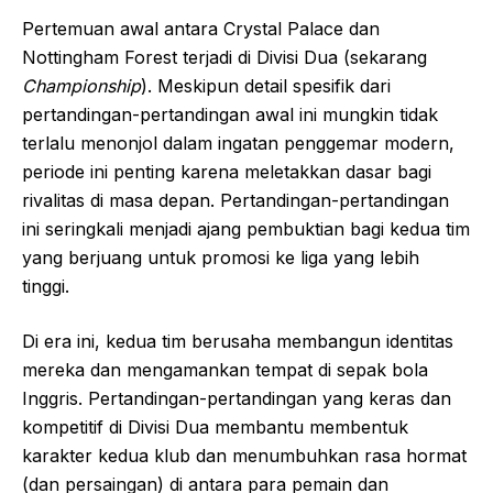
Pertemuan awal antara Crystal Palace dan
Nottingham Forest terjadi di Divisi Dua (sekarang
Championship
). Meskipun detail spesifik dari
pertandingan-pertandingan awal ini mungkin tidak
terlalu menonjol dalam ingatan penggemar modern,
periode ini penting karena meletakkan dasar bagi
rivalitas di masa depan. Pertandingan-pertandingan
ini seringkali menjadi ajang pembuktian bagi kedua tim
yang berjuang untuk promosi ke liga yang lebih
tinggi.
Di era ini, kedua tim berusaha membangun identitas
mereka dan mengamankan tempat di sepak bola
Inggris. Pertandingan-pertandingan yang keras dan
kompetitif di Divisi Dua membantu membentuk
karakter kedua klub dan menumbuhkan rasa hormat
(dan persaingan) di antara para pemain dan