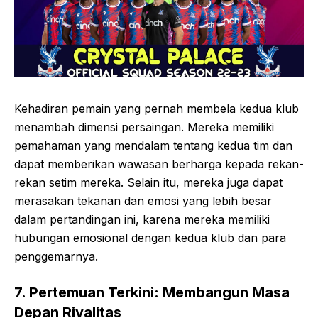
Kehadiran pemain yang pernah membela kedua klub
menambah dimensi persaingan. Mereka memiliki
pemahaman yang mendalam tentang kedua tim dan
dapat memberikan wawasan berharga kepada rekan-
rekan setim mereka. Selain itu, mereka juga dapat
merasakan tekanan dan emosi yang lebih besar
dalam pertandingan ini, karena mereka memiliki
hubungan emosional dengan kedua klub dan para
penggemarnya.
7. Pertemuan Terkini: Membangun Masa
Depan Rivalitas