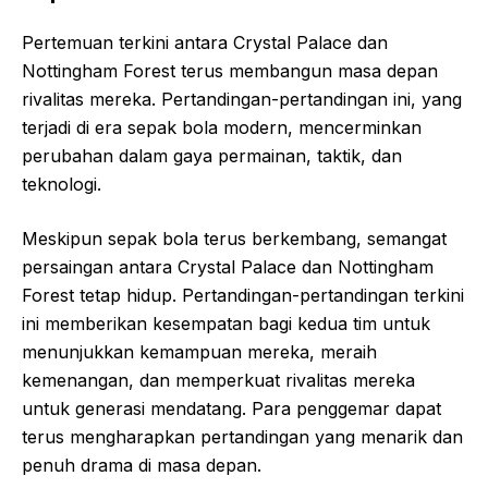
Pertemuan terkini antara Crystal Palace dan
Nottingham Forest terus membangun masa depan
rivalitas mereka. Pertandingan-pertandingan ini, yang
terjadi di era sepak bola modern, mencerminkan
perubahan dalam gaya permainan, taktik, dan
teknologi.
Meskipun sepak bola terus berkembang, semangat
persaingan antara Crystal Palace dan Nottingham
Forest tetap hidup. Pertandingan-pertandingan terkini
ini memberikan kesempatan bagi kedua tim untuk
menunjukkan kemampuan mereka, meraih
kemenangan, dan memperkuat rivalitas mereka
untuk generasi mendatang. Para penggemar dapat
terus mengharapkan pertandingan yang menarik dan
penuh drama di masa depan.