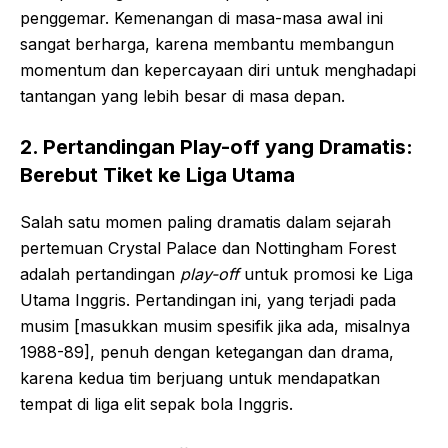
penggemar. Kemenangan di masa-masa awal ini
sangat berharga, karena membantu membangun
momentum dan kepercayaan diri untuk menghadapi
tantangan yang lebih besar di masa depan.
2. Pertandingan Play-off yang Dramatis:
Berebut Tiket ke Liga Utama
Salah satu momen paling dramatis dalam sejarah
pertemuan Crystal Palace dan Nottingham Forest
adalah pertandingan
play-off
untuk promosi ke Liga
Utama Inggris. Pertandingan ini, yang terjadi pada
musim [masukkan musim spesifik jika ada, misalnya
1988-89], penuh dengan ketegangan dan drama,
karena kedua tim berjuang untuk mendapatkan
tempat di liga elit sepak bola Inggris.