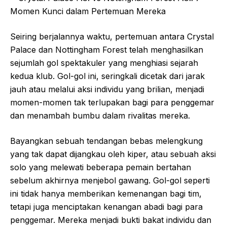
Seiring berjalannya waktu, pertemuan antara Crystal
Palace dan Nottingham Forest telah menghasilkan
sejumlah gol spektakuler yang menghiasi sejarah
kedua klub. Gol-gol ini, seringkali dicetak dari jarak
jauh atau melalui aksi individu yang brilian, menjadi
momen-momen tak terlupakan bagi para penggemar
dan menambah bumbu dalam rivalitas mereka.
Bayangkan sebuah tendangan bebas melengkung
yang tak dapat dijangkau oleh kiper, atau sebuah aksi
solo yang melewati beberapa pemain bertahan
sebelum akhirnya menjebol gawang. Gol-gol seperti
ini tidak hanya memberikan kemenangan bagi tim,
tetapi juga menciptakan kenangan abadi bagi para
penggemar. Mereka menjadi bukti bakat individu dan