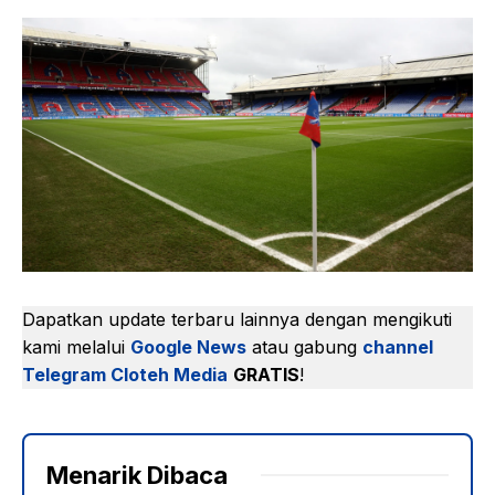
Dapatkan update terbaru lainnya dengan mengikuti
kami melalui
Google News
atau gabung
channel
Telegram Cloteh Media
GRATIS
!
Menarik Dibaca