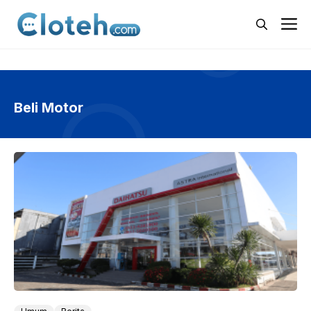
Langsung
M
ke
isi
Beli Motor