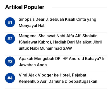
dalam
Artikel Populer
Evalua
si
Sinopsis Dear J, Sebuah Kisah Cinta yang
Risiko
Menyayat Hati
Invest
Mengenal Shalawat Nabi Alfu Alfi Sholatin
asi
(Shalawat Kubro), Hadiah Dari Malaikat Jibril
Reksa
untuk Nabi Muhammad SAW
dana,
Apa
Apakah Mengubah DPI HP Android Bahaya? Ini
Saja?
Jawaban Anda
Viral Ajak Vlogger ke Hotel, Pejabat
Kemenhub Asri Damuna Dibebastugaskan