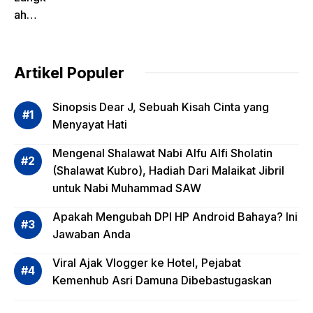
ah
Pentin
g
dalam
Artikel Populer
Evalua
si
Sinopsis Dear J, Sebuah Kisah Cinta yang
Risiko
Menyayat Hati
Invest
Mengenal Shalawat Nabi Alfu Alfi Sholatin
asi
(Shalawat Kubro), Hadiah Dari Malaikat Jibril
Reksa
untuk Nabi Muhammad SAW
dana,
Apa
Apakah Mengubah DPI HP Android Bahaya? Ini
Saja?
Jawaban Anda
Viral Ajak Vlogger ke Hotel, Pejabat
Kemenhub Asri Damuna Dibebastugaskan