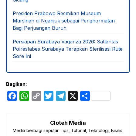
Presiden Prabowo Resmikan Museum
Marsinah di Nganjuk sebagai Penghormatan
Bagi Perjuangan Buruh
Persiapan Surabaya Vaganza 2026: Satlantas
Polrestabes Surabaya Terapkan Sterilisasi Rute
Sore Ini
Bagikan:
F
W
C
T
T
X
S
a
h
o
w
el
h
c
at
p
itt
e
ar
e
s
y
er
gr
e
Cloteh Media
Media berbagi seputar Tips, Tutorial, Teknologi, Bisnis,
b
A
Li
a