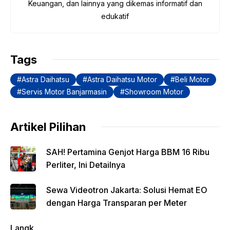
Keuangan, dan lainnya yang dikemas informatif dan
o
p
n
m
edukatif
o
p
k
k
Tags
Astra Daihatsu
Astra Daihatsu Motor
Beli Motor
Servis Motor Banjarmasin
Showroom Motor
Artikel Pilihan
SAH! Pertamina Genjot Harga BBM 16 Ribu
Perliter, Ini Detailnya
Sewa Videotron Jakarta: Solusi Hemat EO
dengan Harga Transparan per Meter
Langk