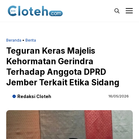
Langsung
M
ke
isi
Beranda
•
Berita
Teguran Keras Majelis
Kehormatan Gerindra
Terhadap Anggota DPRD
Jember Terkait Etika Sidang
Redaksi Cloteh
16/05/2026