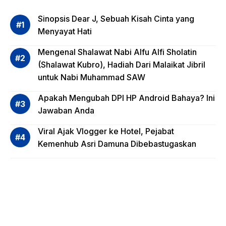
Evalua
si
Sinopsis Dear J, Sebuah Kisah Cinta yang
Risiko
Menyayat Hati
Invest
Mengenal Shalawat Nabi Alfu Alfi Sholatin
asi
(Shalawat Kubro), Hadiah Dari Malaikat Jibril
Reksa
untuk Nabi Muhammad SAW
dana,
Apa
Apakah Mengubah DPI HP Android Bahaya? Ini
Saja?
Jawaban Anda
Viral Ajak Vlogger ke Hotel, Pejabat
Kemenhub Asri Damuna Dibebastugaskan