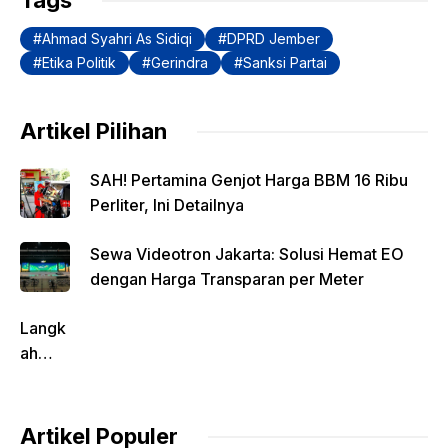
Tags
o
p
k
Ahmad Syahri As Sidiqi
DPRD Jember
k
Etika Politik
Gerindra
Sanksi Partai
Artikel Pilihan
SAH! Pertamina Genjot Harga BBM 16 Ribu
Perliter, Ini Detailnya
Sewa Videotron Jakarta: Solusi Hemat EO
dengan Harga Transparan per Meter
Langk
ah
Pentin
g
dalam
Artikel Populer