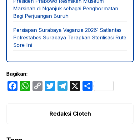
Presiden Prabowo Resmikan Museum
Marsinah di Nganjuk sebagai Penghormatan
Bagi Perjuangan Buruh
Persiapan Surabaya Vaganza 2026: Satlantas
Polrestabes Surabaya Terapkan Sterilisasi Rute
Sore Ini
Bagikan:
F
W
C
T
T
X
S
a
h
o
w
el
h
c
at
p
itt
e
ar
e
s
y
er
gr
e
Redaksi Cloteh
b
A
Li
a
o
p
n
m