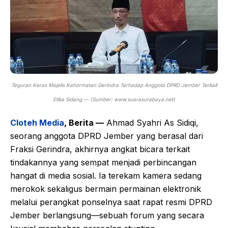
Teguran Keras Majelis Kehormatan Gerindra Terhadap Anggota DPRD Jember Terkait
Etika Sidang — (Sumber: www.suarasurabaya.net)
Cloteh Media
, Berita —
Ahmad Syahri As Sidiqi,
seorang anggota DPRD Jember yang berasal dari
Fraksi Gerindra, akhirnya angkat bicara terkait
tindakannya yang sempat menjadi perbincangan
hangat di media sosial. Ia terekam kamera sedang
merokok sekaligus bermain permainan elektronik
melalui perangkat ponselnya saat rapat resmi DPRD
Jember berlangsung—sebuah forum yang secara