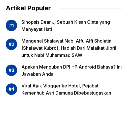
dalam
Artikel Populer
Evalua
si
Sinopsis Dear J, Sebuah Kisah Cinta yang
Risiko
Menyayat Hati
Invest
Mengenal Shalawat Nabi Alfu Alfi Sholatin
asi
(Shalawat Kubro), Hadiah Dari Malaikat Jibril
Reksa
untuk Nabi Muhammad SAW
dana,
Apa
Apakah Mengubah DPI HP Android Bahaya? Ini
Saja?
Jawaban Anda
Viral Ajak Vlogger ke Hotel, Pejabat
Kemenhub Asri Damuna Dibebastugaskan