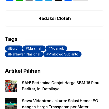
a
h
o
w
el
h
c
at
p
itt
e
ar
e
s
y
er
gr
e
Redaksi Cloteh
b
A
Li
a
o
p
n
m
Tags
o
p
k
Buruh
Marsinah
Nganjuk
k
Pahlawan Nasional
Prabowo Subianto
Artikel Pilihan
SAH! Pertamina Genjot Harga BBM 16 Ribu
Perliter, Ini Detailnya
Sewa Videotron Jakarta: Solusi Hemat EO
dengan Harga Transparan per Meter