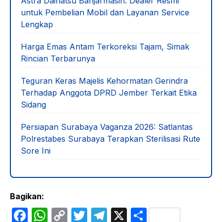
Astra Daihatsu Banjarmasin: Dealer Resmi
untuk Pembelian Mobil dan Layanan Service
Lengkap
Harga Emas Antam Terkoreksi Tajam, Simak
Rincian Terbarunya
Teguran Keras Majelis Kehormatan Gerindra
Terhadap Anggota DPRD Jember Terkait Etika
Sidang
Persiapan Surabaya Vaganza 2026: Satlantas
Polrestabes Surabaya Terapkan Sterilisasi Rute
Sore Ini
Bagikan:
F
W
C
T
T
X
S