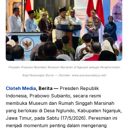
Presiden Prabowo Resmikan Museum Marsinah di Nganjuk sebagai Penghormatan
Bagi Perjuangan Buruh — (Sumber: www.suarasurabaya.net)
Cloteh Media
, Berita —
Presiden Republik
Indonesia, Prabowo Subianto, secara resmi
membuka Museum dan Rumah Singgah Marsinah
yang berlokasi di Desa Nglundo, Kabupaten Nganjuk,
Jawa Timur, pada Sabtu (17/5/2026). Peresmian ini
menjadi momentum penting dalam mengenang