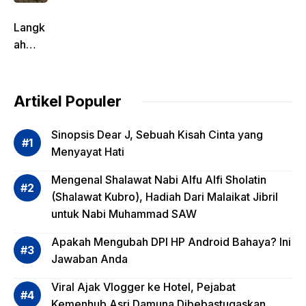
Langk
ah
Pentin
g
dalam
Artikel Populer
Evalua
si
Sinopsis Dear J, Sebuah Kisah Cinta yang
Risiko
Menyayat Hati
Invest
Mengenal Shalawat Nabi Alfu Alfi Sholatin
asi
(Shalawat Kubro), Hadiah Dari Malaikat Jibril
Reksa
untuk Nabi Muhammad SAW
dana,
Apa
Apakah Mengubah DPI HP Android Bahaya? Ini
Saja?
Jawaban Anda
Viral Ajak Vlogger ke Hotel, Pejabat
Kemenhub Asri Damuna Dibebastugaskan