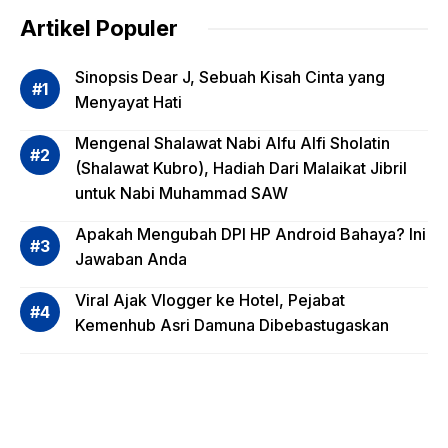
dalam
Artikel Populer
Evalua
si
Sinopsis Dear J, Sebuah Kisah Cinta yang
Risiko
Menyayat Hati
Invest
Mengenal Shalawat Nabi Alfu Alfi Sholatin
asi
(Shalawat Kubro), Hadiah Dari Malaikat Jibril
Reksa
untuk Nabi Muhammad SAW
dana,
Apa
Apakah Mengubah DPI HP Android Bahaya? Ini
Saja?
Jawaban Anda
Viral Ajak Vlogger ke Hotel, Pejabat
Kemenhub Asri Damuna Dibebastugaskan