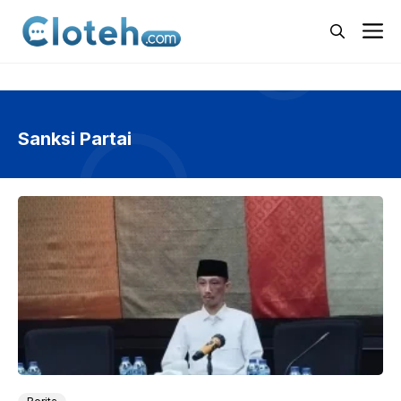
Langsung
M
ke
isi
Sanksi Partai