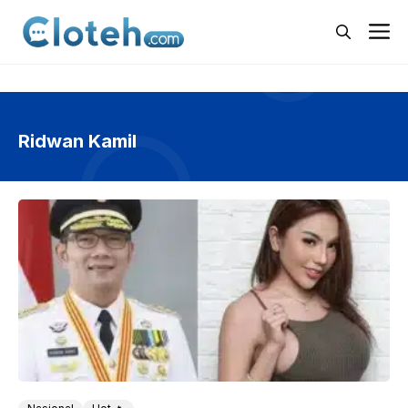
Langsung
M
ke
isi
Ridwan Kamil