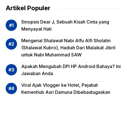
dalam
Artikel Populer
Evalua
si
Sinopsis Dear J, Sebuah Kisah Cinta yang
Risiko
Menyayat Hati
Invest
Mengenal Shalawat Nabi Alfu Alfi Sholatin
asi
(Shalawat Kubro), Hadiah Dari Malaikat Jibril
Reksa
untuk Nabi Muhammad SAW
dana,
Apa
Apakah Mengubah DPI HP Android Bahaya? Ini
Saja?
Jawaban Anda
Viral Ajak Vlogger ke Hotel, Pejabat
Kemenhub Asri Damuna Dibebastugaskan