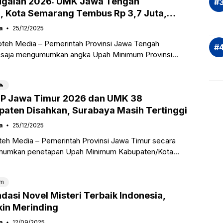
-ugalan 2026: UMK Jawa Tengah
, Kota Semarang Tembus Rp 3,7 Juta,
ara Paling Buntung
a
25/12/2025
oteh Media – Pemerintah Provinsi Jawa Tengah
u saja mengumumkan angka Upah Minimum Provinsi
ah Minimum Kabupaten/Kota (UMK) yang berlaku
🔥
P Jawa Timur 2026 dan UMK 38
paten Disahkan, Surabaya Masih Tertinggi
a
25/12/2025
teh Media – Pemerintah Provinsi Jawa Timur secara
mumkan penetapan Upah Minimum Kabupaten/Kota
6. Keputusan ini menempatkan Kota Surabaya kembali
m
asi Novel Misteri Terbaik Indonesia,
kin Merinding
a
12/09/2025