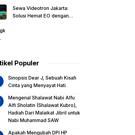
Detailnya
Sewa Videotron Jakarta:
Solusi Hemat EO dengan
Harga Transparan per Meter
gk
tin
am
tikel Populer
lua
Sinopsis Dear J, Sebuah Kisah
iko
Cinta yang Menyayat Hati
est
Mengenal Shalawat Nabi Alfu
Alfi Sholatin (Shalawat Kubro),
sa
Hadiah Dari Malaikat Jibril untuk
a,
Nabi Muhammad SAW
a
a?
Apakah Mengubah DPI HP