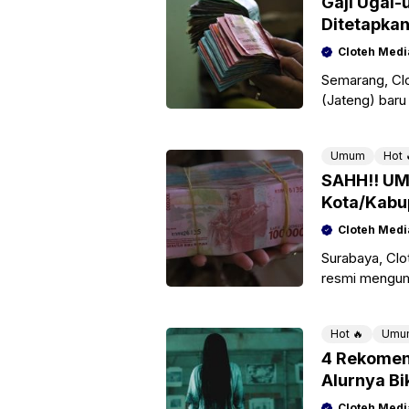
Gaji Ugal
Ditetapkan
Banjarneg
Cloteh Medi
Semarang, Cl
(Jateng) bar
(UMP) dan Up
mulai
Umum
Hot 
SAHH!! UM
Kota/Kabu
Cloteh Medi
Surabaya, Clo
resmi mengu
atau UMK 202
memimpin
Hot 🔥
Umu
4 Rekomend
Alurnya Bi
Cloteh Medi