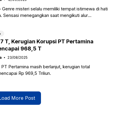
Genre misteri selalu memiliki tempat istimewa di hati
. Sensasi menegangkan saat mengikuti alur
adrenalin yang terpacu ketika kepingan teka-teki mulai

7 T, Kerugian Korupsi PT Pertamina
encapai 968,5 T
a
23/08/2025
 PT Pertamina masih berlanjut, kerugian total
mencapai Rp 969,5 Triliun.
Load More Post