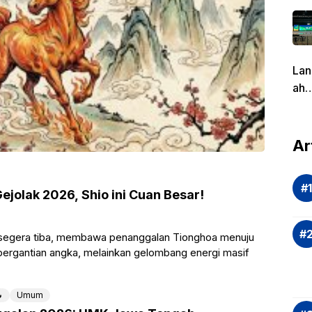
Lan
ah
Pen
g
dal
Ar
Eva
si
Ris
jolak 2026, Shio ini Cuan Besar!
Inv
asi
 segera tiba, membawa penanggalan Tionghoa menuju
Rek
 pergantian angka, melainkan gelombang energi masif
dan
Ap

Umum
Saj