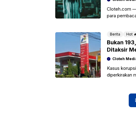
Cloteh.com — 
para pembaca
penyelidikan, 
Berita
Hot 
Bukan 193,
Ditaksir M
Cloteh Medi
Kasus korupsi
diperkirakan 