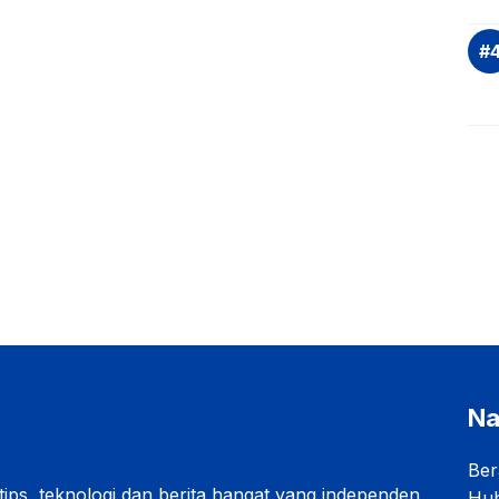
Na
Ber
 tips, teknologi dan berita hangat yang independen
Hub