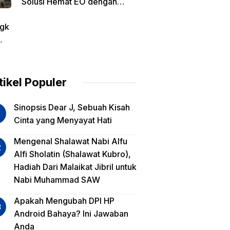
Solusi Hemat EO dengan
Harga Transparan per Meter
gk
tin
am
tikel Populer
lua
Sinopsis Dear J, Sebuah Kisah
iko
Cinta yang Menyayat Hati
est
Mengenal Shalawat Nabi Alfu
Alfi Sholatin (Shalawat Kubro),
sa
Hadiah Dari Malaikat Jibril untuk
a,
Nabi Muhammad SAW
a
a?
Apakah Mengubah DPI HP
Android Bahaya? Ini Jawaban
Anda