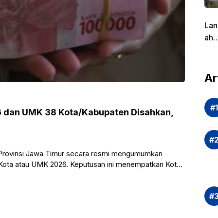
Lan
ah
Pen
g
dal
Ar
Eva
si
Ris
 dan UMK 38 Kota/Kabupaten Disahkan,
Inv
asi
Rek
 Provinsi Jawa Timur secara resmi mengumumkan
dan
ota atau UMK 2026. Keputusan ini menempatkan Kota
Ap
Saj