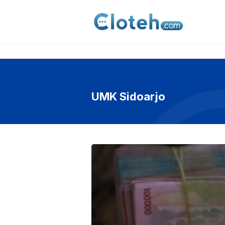
Langsung
ke
isi
UMK Sidoarjo