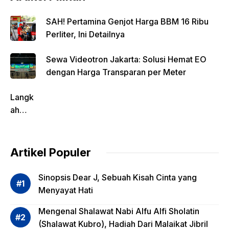
SAH! Pertamina Genjot Harga BBM 16 Ribu
Perliter, Ini Detailnya
Sewa Videotron Jakarta: Solusi Hemat EO
dengan Harga Transparan per Meter
Langk
ah
Pentin
g
dalam
Artikel Populer
Evalua
si
Sinopsis Dear J, Sebuah Kisah Cinta yang
Risiko
Menyayat Hati
Invest
Mengenal Shalawat Nabi Alfu Alfi Sholatin
asi
(Shalawat Kubro), Hadiah Dari Malaikat Jibril
Reksa