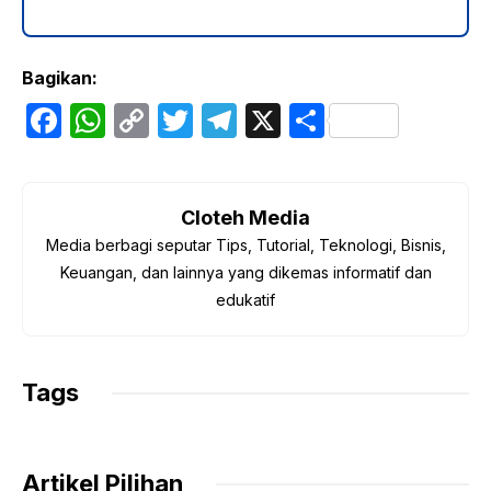
Bagikan:
F
W
C
T
T
X
S
a
h
o
w
el
h
c
at
p
itt
e
ar
e
s
y
er
gr
e
Cloteh Media
Media berbagi seputar Tips, Tutorial, Teknologi, Bisnis,
b
A
Li
a
Keuangan, dan lainnya yang dikemas informatif dan
o
p
n
m
edukatif
o
p
k
k
Tags
Artikel Pilihan