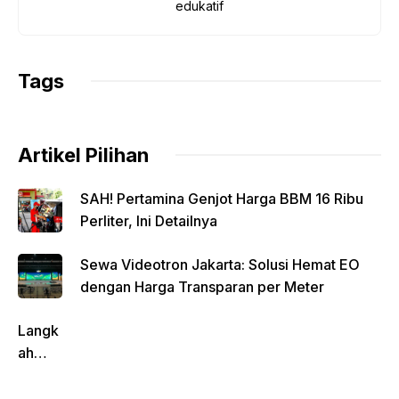
o
p
n
m
edukatif
o
p
k
k
Tags
Artikel Pilihan
SAH! Pertamina Genjot Harga BBM 16 Ribu
Perliter, Ini Detailnya
Sewa Videotron Jakarta: Solusi Hemat EO
dengan Harga Transparan per Meter
Langk
ah
Pentin
g