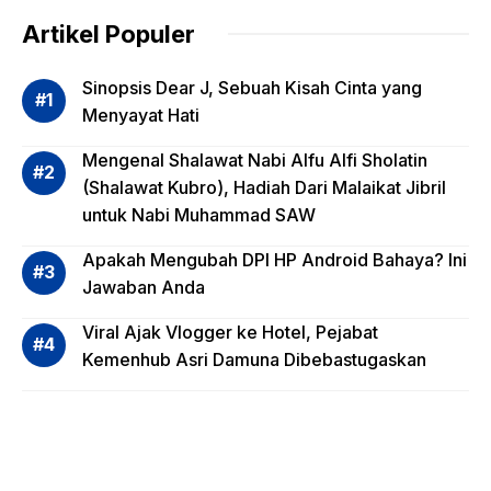
dalam
Artikel Populer
Evalua
si
Sinopsis Dear J, Sebuah Kisah Cinta yang
Risiko
Menyayat Hati
Invest
Mengenal Shalawat Nabi Alfu Alfi Sholatin
asi
(Shalawat Kubro), Hadiah Dari Malaikat Jibril
Reksa
untuk Nabi Muhammad SAW
dana,
Apa
Apakah Mengubah DPI HP Android Bahaya? Ini
Saja?
Jawaban Anda
Viral Ajak Vlogger ke Hotel, Pejabat
Kemenhub Asri Damuna Dibebastugaskan