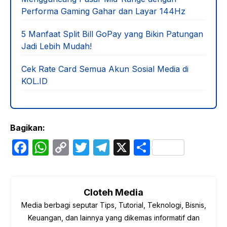
Performa Gaming Gahar dan Layar 144Hz
5 Manfaat Split Bill GoPay yang Bikin Patungan
Jadi Lebih Mudah!
Cek Rate Card Semua Akun Sosial Media di
KOL.ID
Bagikan:
F
W
C
T
T
X
S
a
h
o
w
el
h
c
at
p
itt
e
ar
e
s
y
er
gr
e
Cloteh Media
Media berbagi seputar Tips, Tutorial, Teknologi, Bisnis,
b
A
Li
a
Keuangan, dan lainnya yang dikemas informatif dan