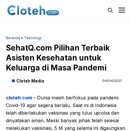
Langsung
M
ke
isi
Beranda
•
Teknologi
SehatQ.com Pilihan Terbaik
Asisten Kesehatan untuk
Keluarga di Masa Pandemi
Cloteh Media
04/04/2021
cloteh.com
– Dunia masih berfokus pada pandemi
Covid-19 agar segera berlalu. Saat ini di Indonesia
telah diberlakukan vaksinasi yang lulus ujicoba dan
dinyatakan aman. Meski banyak pihak telah selesai
melakukan vaksinasi, 5 M yang selama ini digaungkan