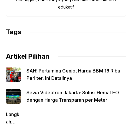
o
p
n
m
edukatif
o
p
k
k
Tags
Artikel Pilihan
SAH! Pertamina Genjot Harga BBM 16 Ribu
Perliter, Ini Detailnya
Sewa Videotron Jakarta: Solusi Hemat EO
dengan Harga Transparan per Meter
Langk
ah
Pentin