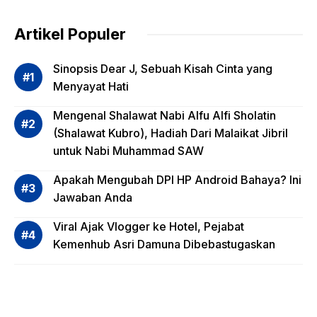
g
dalam
Artikel Populer
Evalua
si
Sinopsis Dear J, Sebuah Kisah Cinta yang
Risiko
Menyayat Hati
Invest
Mengenal Shalawat Nabi Alfu Alfi Sholatin
asi
(Shalawat Kubro), Hadiah Dari Malaikat Jibril
Reksa
untuk Nabi Muhammad SAW
dana,
Apa
Apakah Mengubah DPI HP Android Bahaya? Ini
Saja?
Jawaban Anda
Viral Ajak Vlogger ke Hotel, Pejabat
Kemenhub Asri Damuna Dibebastugaskan