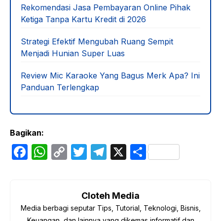
Rekomendasi Jasa Pembayaran Online Pihak
Ketiga Tanpa Kartu Kredit di 2026
Strategi Efektif Mengubah Ruang Sempit
Menjadi Hunian Super Luas
Review Mic Karaoke Yang Bagus Merk Apa? Ini
Panduan Terlengkap
Bagikan:
F
W
C
T
T
X
S
a
h
o
w
el
h
c
at
p
itt
e
ar
e
s
y
er
gr
e
Cloteh Media
Media berbagi seputar Tips, Tutorial, Teknologi, Bisnis,
b
A
Li
a
Keuangan, dan lainnya yang dikemas informatif dan