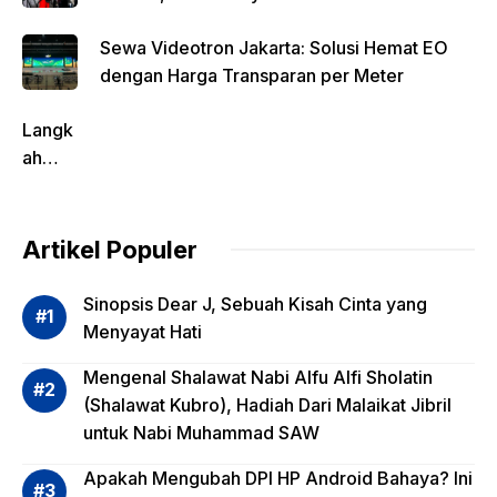
Sewa Videotron Jakarta: Solusi Hemat EO
dengan Harga Transparan per Meter
Langk
ah
Pentin
g
dalam
Artikel Populer
Evalua
si
Sinopsis Dear J, Sebuah Kisah Cinta yang
Risiko
Menyayat Hati
Invest
Mengenal Shalawat Nabi Alfu Alfi Sholatin
asi
(Shalawat Kubro), Hadiah Dari Malaikat Jibril
Reksa
untuk Nabi Muhammad SAW
dana,
Apa
Apakah Mengubah DPI HP Android Bahaya? Ini
Saja?