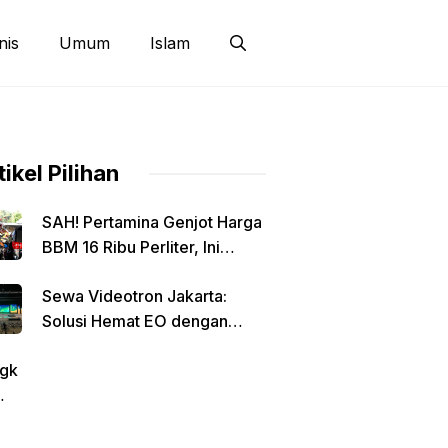
nis
Umum
Islam
tikel Pilihan
SAH! Pertamina Genjot Harga
BBM 16 Ribu Perliter, Ini
Detailnya
Sewa Videotron Jakarta:
Solusi Hemat EO dengan
Harga Transparan per Meter
gk
tin