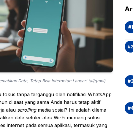
dal
Ar
Eva
si
Ris
Inv
asi
Rek
dan
Ap
Saj
atikan Data, Tetap Bisa Internetan Lancar! (ai/gmni)
fokus tanpa terganggu oleh notifikasi WhatsApp
un di saat yang sama Anda harus tetap aktif
ja atau
scrolling
media sosial? Ini adalah dilema
tikan data seluler atau Wi-Fi memang solusi
ses internet pada semua aplikasi, termasuk yang