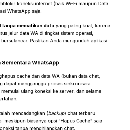
okir koneksi internet (baik Wi-Fi maupun Data
kasi WhatsApp saja.
1 tanpa mematikan data
yang paling kuat, karena
us jalur data WA di tingkat sistem operasi,
as berselancar. Pastikan Anda mengunduh aplikasi
a Sementara WhatsApp
enghapus cache dan data WA (bukan data chat,
ng dapat mengganggu proses sinkronisasi
memulai ulang koneksi ke server, dan selama
ertahan.
 telah mencadangkan (
backup
) chat terbaru
 meskipun biasanya opsi “Hapus Cache” saja
neksi tanpa menghilangkan chat.