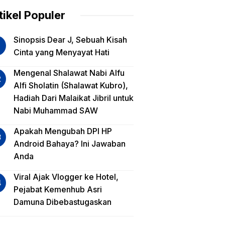
am
tikel Populer
lua
Sinopsis Dear J, Sebuah Kisah
iko
Cinta yang Menyayat Hati
est
Mengenal Shalawat Nabi Alfu
Alfi Sholatin (Shalawat Kubro),
sa
Hadiah Dari Malaikat Jibril untuk
a,
Nabi Muhammad SAW
a
a?
Apakah Mengubah DPI HP
Android Bahaya? Ini Jawaban
Anda
Viral Ajak Vlogger ke Hotel,
Pejabat Kemenhub Asri
Damuna Dibebastugaskan