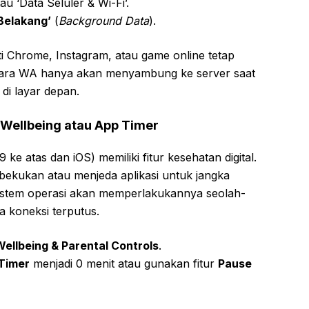
u ‘Data Seluler & Wi-Fi’.
Belakang’
(
Background Data
).
rti Chrome, Instagram, atau game online tetap
ntara WA hanya akan menyambung ke server saat
i layar depan.
l Wellbeing atau App Timer
e atas dan iOS) memiliki fitur kesehatan digital.
ekukan atau menjeda aplikasi untuk jangka
 sistem operasi akan memperlakukannya seolah-
ga koneksi terputus.
 Wellbeing & Parental Controls
.
Timer
menjadi 0 menit atau gunakan fitur
Pause