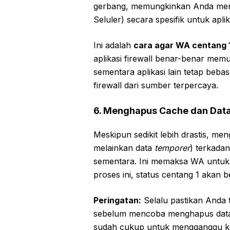
gerbang, memungkinkan Anda membl
Seluler) secara spesifik untuk apli
Ini adalah
cara agar WA centang 
aplikasi firewall benar-benar memut
sementara aplikasi lain tetap beb
firewall dari sumber terpercaya.
6. Menghapus Cache dan Dat
Meskipun sedikit lebih drastis, m
melainkan data
temporer
) terkada
sementara. Ini memaksa WA untuk 
proses ini, status centang 1 akan b
Peringatan:
Selalu pastikan Anda
sebelum mencoba menghapus data,
sudah cukup untuk mengganggu ko