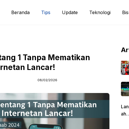
Beranda
Tips
Update
Teknologi
Bis
Ar
tang 1 Tanpa Mematikan
ernetan Lancar!
08/02/2026
Lan
ah
Pen
g