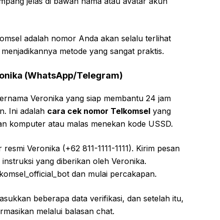
pang jelas di bawah nama atau avatar akun
sel adalah nomor Anda akan selalu terlihat
, menjadikannya metode yang sangat praktis.
eronika (WhatsApp/Telegram)
l bernama Veronika yang siap membantu 24 jam
n. Ini adalah
cara cek nomor Telkomsel
yang
kan komputer atau malas menekan kode USSD.
esmi Veronika (+62 811-1111-1111). Kirim pesan
 instruksi yang diberikan oleh Veronika.
omsel_official_bot dan mulai percakapan.
kkan beberapa data verifikasi, dan setelah itu,
masikan melalui balasan chat.