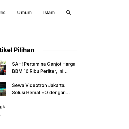
nis
Umum
Islam
tikel Pilihan
SAH! Pertamina Genjot Harga
BBM 16 Ribu Perliter, Ini
Detailnya
Sewa Videotron Jakarta:
Solusi Hemat EO dengan
Harga Transparan per Meter
gk
tin