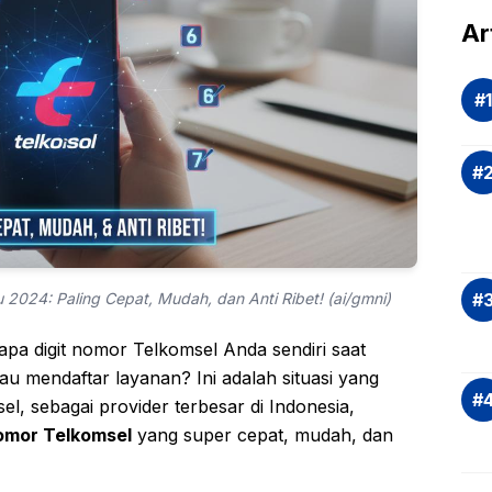
dal
Ar
Eva
si
Ris
Inv
asi
Rek
dan
Ap
Saj
2024: Paling Cepat, Mudah, dan Anti Ribet! (ai/gmni)
apa digit nomor Telkomsel Anda sendiri saat
au mendaftar layanan? Ini adalah situasi yang
, sebagai provider terbesar di Indonesia,
omor Telkomsel
yang super cepat, mudah, dan