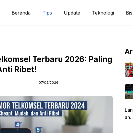
Beranda
Tips
Update
Teknologi
Bis
Ar
lkomsel Terbaru 2026: Paling
nti Ribet!
07/02/2026
Lan
ah
Pen
g