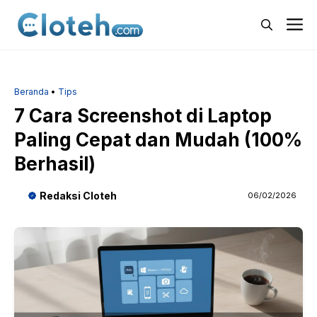
Langsung
M
ke
isi
Beranda
•
Tips
7 Cara Screenshot di Laptop
Paling Cepat dan Mudah (100%
Berhasil)
Redaksi Cloteh
06/02/2026