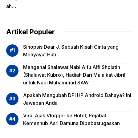
ah
Pentin
g
dalam
Artikel Populer
Evalua
si
Sinopsis Dear J, Sebuah Kisah Cinta yang
Risiko
Menyayat Hati
Invest
Mengenal Shalawat Nabi Alfu Alfi Sholatin
asi
(Shalawat Kubro), Hadiah Dari Malaikat Jibril
Reksa
untuk Nabi Muhammad SAW
dana,
Apa
Apakah Mengubah DPI HP Android Bahaya? Ini
Saja?
Jawaban Anda
Viral Ajak Vlogger ke Hotel, Pejabat
Kemenhub Asri Damuna Dibebastugaskan