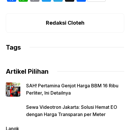
a
h
o
w
el
h
c
at
p
itt
e
ar
e
s
y
er
gr
e
Redaksi Cloteh
b
A
Li
a
o
p
n
m
Tags
o
p
k
k
Artikel Pilihan
SAH! Pertamina Genjot Harga BBM 16 Ribu
Perliter, Ini Detailnya
Sewa Videotron Jakarta: Solusi Hemat EO
dengan Harga Transparan per Meter
Langk