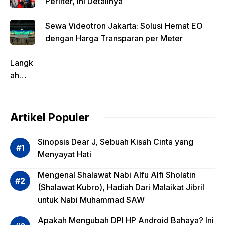
Perliter, Ini Detailnya
Sewa Videotron Jakarta: Solusi Hemat EO
dengan Harga Transparan per Meter
Langk
ah
Pentin
g
dalam
Artikel Populer
Evalua
si
Sinopsis Dear J, Sebuah Kisah Cinta yang
Risiko
Menyayat Hati
Invest
Mengenal Shalawat Nabi Alfu Alfi Sholatin
asi
(Shalawat Kubro), Hadiah Dari Malaikat Jibril
Reksa
untuk Nabi Muhammad SAW
dana,
Apa
Apakah Mengubah DPI HP Android Bahaya? Ini