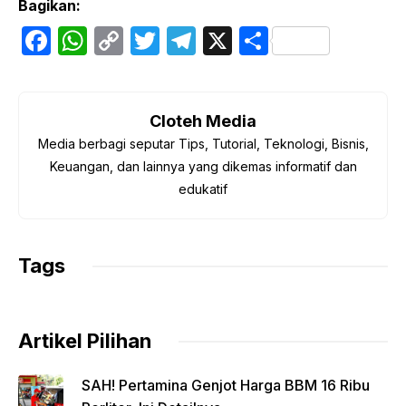
Bagikan:
F
W
C
T
T
X
S
a
h
o
w
el
h
c
at
p
itt
e
ar
e
s
y
er
gr
e
Cloteh Media
Media berbagi seputar Tips, Tutorial, Teknologi, Bisnis,
b
A
Li
a
Keuangan, dan lainnya yang dikemas informatif dan
o
p
n
m
edukatif
o
p
k
k
Tags
Artikel Pilihan
SAH! Pertamina Genjot Harga BBM 16 Ribu