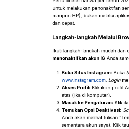
Perlu dicatat bahwa per tahun 2
untuk melakukan penonaktifan se
maupun HP), bukan melalui aplikasi
dan cepat.
Langkah-langkah Melalui Bro
Ikuti langkah-langkah mudah dan 
menonaktifkan akun IG
Anda seme
Buka Situs Instagram:
Buka
b
www.instagram.com
.
Login
men
Akses Profil:
Klik ikon profil 
atas (jika di komputer).
Masuk ke Pengaturan:
Klik ik
Temukan Opsi Deaktivasi:
Sc
Anda akan melihat tulisan “Te
sementara akun saya). Klik tau