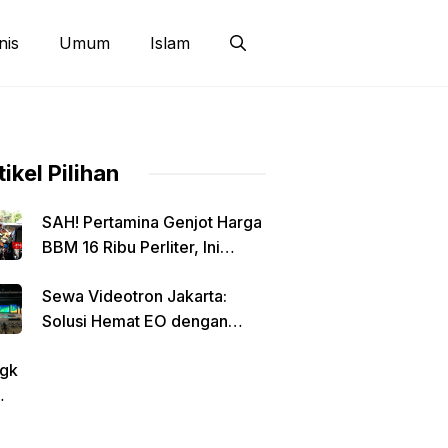
nis
Umum
Islam
tikel Pilihan
SAH! Pertamina Genjot Harga
BBM 16 Ribu Perliter, Ini
Detailnya
Sewa Videotron Jakarta:
Solusi Hemat EO dengan
Harga Transparan per Meter
gk
tin