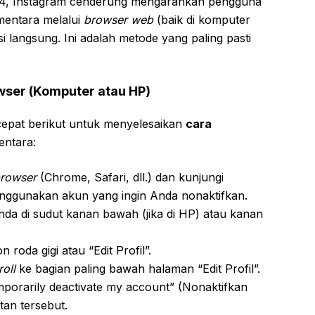
024, Instagram cenderung mengarahkan pengguna
mentara melalui
browser web
(baik di komputer
 langsung. Ini adalah metode yang paling pasti
wser (Komputer atau HP)
cepat berikut untuk menyelesaikan
cara
ntara:
rowser
(Chrome, Safari, dll.) dan kunjungi
ggunakan akun yang ingin Anda nonaktifkan.
Anda di sudut kanan bawah (jika di HP) atau kanan
on roda gigi atau “Edit Profil”.
roll
ke bagian paling bawah halaman “Edit Profil”.
mporarily deactivate my account” (Nonaktifkan
tan tersebut.