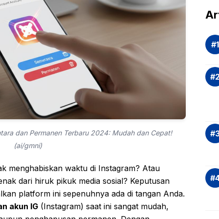
dal
Ar
Eva
si
Ris
Inv
asi
Rek
dan
Ap
Saj
tara dan Permanen Terbaru 2024: Mudah dan Cepat!
(ai/gmni)
ak menghabiskan waktu di Instagram? Atau
enak dari hiruk pikuk media sosial? Keputusan
kan platform ini sepenuhnya ada di tangan Anda.
an akun IG
(Instagram) saat ini sangat mudah,
 maupun penghapusan permanen. Dengan