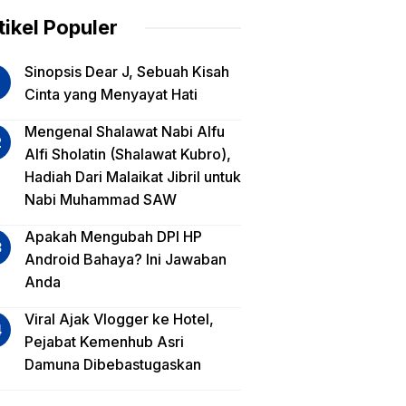
am
tikel Populer
lua
Sinopsis Dear J, Sebuah Kisah
iko
Cinta yang Menyayat Hati
est
Mengenal Shalawat Nabi Alfu
Alfi Sholatin (Shalawat Kubro),
sa
Hadiah Dari Malaikat Jibril untuk
a,
Nabi Muhammad SAW
a
a?
Apakah Mengubah DPI HP
Android Bahaya? Ini Jawaban
Anda
Viral Ajak Vlogger ke Hotel,
Pejabat Kemenhub Asri
Damuna Dibebastugaskan