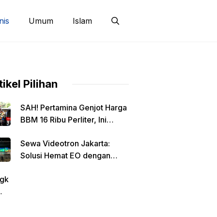
nis
Umum
Islam
tikel Pilihan
SAH! Pertamina Genjot Harga
BBM 16 Ribu Perliter, Ini
Detailnya
Sewa Videotron Jakarta:
Solusi Hemat EO dengan
Harga Transparan per Meter
gk
tin