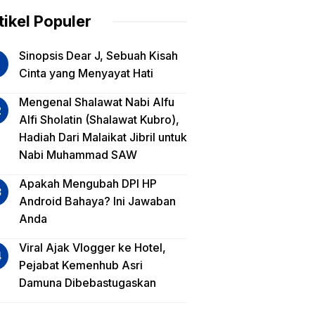
am
tikel Populer
lua
Sinopsis Dear J, Sebuah Kisah
iko
Cinta yang Menyayat Hati
est
Mengenal Shalawat Nabi Alfu
Alfi Sholatin (Shalawat Kubro),
sa
Hadiah Dari Malaikat Jibril untuk
a,
Nabi Muhammad SAW
a
a?
Apakah Mengubah DPI HP
Android Bahaya? Ini Jawaban
Anda
Viral Ajak Vlogger ke Hotel,
Pejabat Kemenhub Asri
Damuna Dibebastugaskan