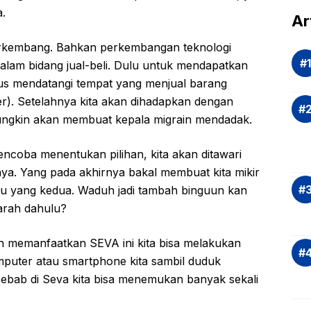
a.
dal
Ar
Eva
berkembang. Bahkan perkembangan teknologi
si
dalam bidang jual-beli. Dulu untuk mendapatkan
Ris
rus mendatangi tempat yang menjual barang
Inv
r). Setelahnya kita akan dihadapkan dengan
asi
ngkin akan membuat kepala migrain mendadak.
Rek
dan
ncoba menentukan pilihan, kita akan ditawari
Ap
Saj
nya. Yang pada akhirnya bakal membuat kita mikir
tau yang kedua. Waduh jadi tambah binguun kan
qarah dahulu?
an memanfaatkan SEVA ini kita bisa melakukan
omputer atau smartphone kita sambil duduk
Sebab di Seva kita bisa menemukan banyak sekali