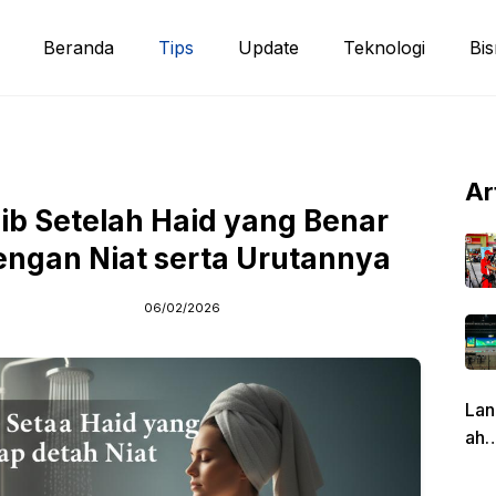
Beranda
Tips
Update
Teknologi
Bis
Ar
ib Setelah Haid yang Benar
engan Niat serta Urutannya
06/02/2026
Lan
ah
Pen
g