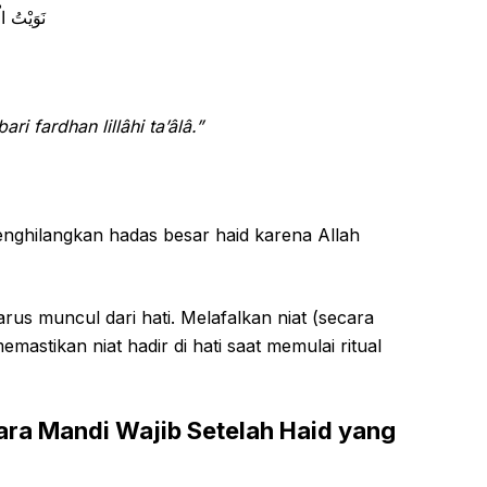
نَوَيْتُ ال
ari fardhan lillâhi ta’âlâ.”
enghilangkan hadas besar haid karena Allah
arus muncul dari hati. Melafalkan niat (secara
stikan niat hadir di hati saat memulai ritual
ra Mandi Wajib Setelah Haid yang