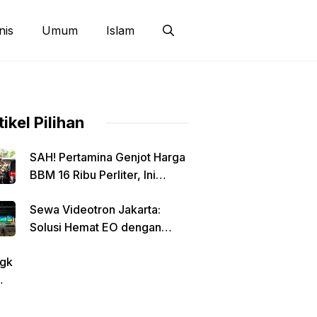
nis
Umum
Islam
tikel Pilihan
SAH! Pertamina Genjot Harga
BBM 16 Ribu Perliter, Ini
Detailnya
Sewa Videotron Jakarta:
Solusi Hemat EO dengan
Harga Transparan per Meter
gk
tin