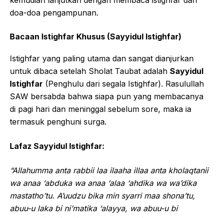
doa-doa pengampunan.
Bacaan Istighfar Khusus (Sayyidul Istighfar)
Istighfar yang paling utama dan sangat dianjurkan
untuk dibaca setelah Sholat Taubat adalah
Sayyidul
Istighfar
(Penghulu dari segala Istighfar). Rasulullah
SAW bersabda bahwa siapa pun yang membacanya
di pagi hari dan meninggal sebelum sore, maka ia
termasuk penghuni surga.
Lafaz Sayyidul Istighfar:
“Allahumma anta rabbii laa ilaaha illaa anta kholaqtanii
wa anaa ‘abduka wa anaa ‘alaa ‘ahdika wa wa’dika
mastatho’tu. A’uudzu bika min syarri maa shona’tu,
abuu-u laka bi ni’matika ‘alayya, wa abuu-u bi