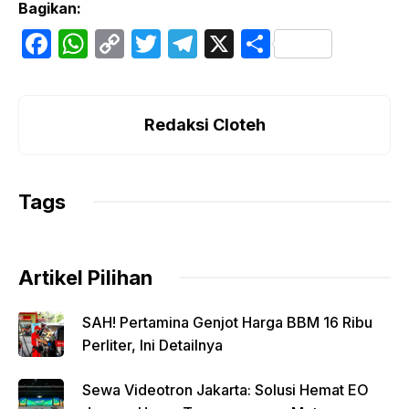
Bagikan:
F
W
C
T
T
X
S
a
h
o
w
el
h
c
at
p
itt
e
ar
e
s
y
er
gr
e
Redaksi Cloteh
b
A
Li
a
o
p
n
m
Tags
o
p
k
k
Artikel Pilihan
SAH! Pertamina Genjot Harga BBM 16 Ribu
Perliter, Ini Detailnya
Sewa Videotron Jakarta: Solusi Hemat EO