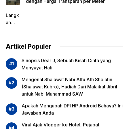
dengan Harga Transparan per Meter
Langk
ah
Pentin
g
dalam
Artikel Populer
Evalua
si
Sinopsis Dear J, Sebuah Kisah Cinta yang
Risiko
Menyayat Hati
Invest
Mengenal Shalawat Nabi Alfu Alfi Sholatin
asi
(Shalawat Kubro), Hadiah Dari Malaikat Jibril
Reksa
untuk Nabi Muhammad SAW
dana,
Apa
Apakah Mengubah DPI HP Android Bahaya? Ini
Saja?
Jawaban Anda
Viral Ajak Vlogger ke Hotel, Pejabat